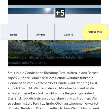
Jetzt Buchen
V
Route
Anrufen
Website
Fahrt mit Blick auf ein atemberaubendes Bergpanorama
i
Das Kernstück der Firstbahn ist die sechser Gondelbahn, die
d
© Firstbahn / Jungfraubahnen AG, Interlaken T
© Firstbahn / Jungfraubahnen AG, Interlaken T
von Grindelwald über Bort und Schreckfeld zur First fährt.
ourismus |
CC-BY-SA
ourismus |
CC-BY-SA
e
Die Gondelfahrt dauert rund 25 Minuten. Während du mit der
o
Gondel durch die Luft schwebst, erwartet dich ein
a
bezauberndes Panorama.
b
Steig in die Gondelbahn Richtung First, mitten in den Berner
s
Alpen. Auf der Sonnenseite des Grindelwaldtals führt die
p
Gondelbahn vom Gletscherdorf Grindelwald Richtung First,
i
auf 2168 m ü. M. Während den 25 Minuten Fahrzeit ist dir
e
eine atemberaubende Aussicht auf de Bergwelt garantiert.
l
Der Blick lädt dich ein zurückzulehnen und zu träumen. Viel
e
zu schnell ist die Fahrt zu Ende. Oben angekommen erwartet
dich das Berghaus First mit kulinarischen Köstlichkeiten und