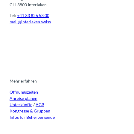
CH-3800 Interlaken
Tel:
+41 33 826 53 00
mail@interlaken.swiss
I
F
y
L
n
a
o
i
s
c
u
n
t
e
t
k
a
b
u
e
g
o
b
d
r
o
e
i
Mehr erfahren
a
k
n
Öffnungszeiten
m
Anreise planen
Unterkünfte
/
AGB
Kongresse & Gruppen
Infos für Beherbergende