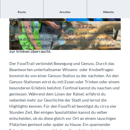
Route
Anrufen
Website
Löse spannende Rätsel und entdecke köstliche Thuner
Genuss-Stationen
© FoodTrail GmbH, Interlaken Tourismus |
©
CC-BY-SA
Erlebe die Thuner Innenstadt genussvoll auf einer
CC-BY-SA
Schnitzeljagd. Löse auf dem Rundgang verschiedenen Rätsel,
welche dich jeweils zur nächsten Genuss-Station führen.
Dabei wirst du fünfmal kulinarisch mit etwas zu essen oder
zur trinken überrascht.
©
CC-BY-SA
Der FoodTrail verbindet Bewegung und Genuss. Durch das
Beantworten unterhaltsamer Wissens- oder Knobelfragen
kommst du von einer Genuss-Station zu der nächsten. An den
Genuss-Stationen wirst du mit Essen oder Trinken oder einem
besonderen Erlebnis belohnt. Fünfmal kannst du naschen und
geniessen. Während dem Lösen der Rätsel, erfährst du
nebenbei mehr zur Geschichte der Stadt und lernst die
Highlights kennen. Für den FoodTrail benötigst du circa vier
Stunden Zeit. Bei einigen Spezialitäten kannst du selber
entscheiden, ob du diese gleich vor Ort an einem lauschigen
Plätzchen geniesst oder später zu Hause. Ein spannender