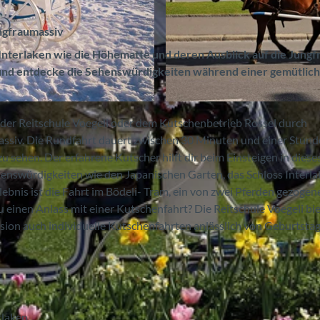
ungfraumassiv
nterlaken wie die Höhematte und deren Ausblick auf die Jungf
n und entdecke die Sehenswürdigkeiten während einer gemütlic
© Reitschule Voegeli, Interlaken Tourismus |
CC-BY-SA
t der Reitschule Voegeli oder dem Kutschenbetrieb Rossel durch
massiv. Die Rundfahrt dauert zwischen 30 Minuten und einer Stund
sehen. Der erfahrene Kutscher hilft dir beim Einsteigen in diese
enswürdigkeiten wie den Japanischen Garten, das Schloss Interl
lebnis ist die Fahrt im Bödeli- Tram, ein von zwei Pferden gezogen
u einen Anlass mit einer Kutschenfahrt? Die Reitschule Voegeli bi
sion auch individuelle Kutschenfahrten anlässlich von Geburtstag
rlaken