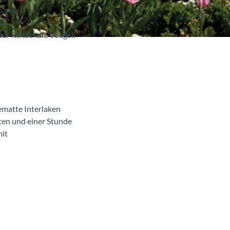
nlass
er
der Reitschule Voegeli
ematte Interlaken
ten und einer Stunde
mit