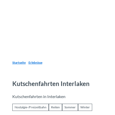
Z
u
Reiseziele
Erlebnisse
Planen
Webca
I
m
I
n
h
a
l
t
Startseite
Erlebnisse
Kutschenfahrten Interlaken
Kutschenfahrten in Interlaken
Nostalgie-/Freizeitbahn
Reiten
Sommer
Winter