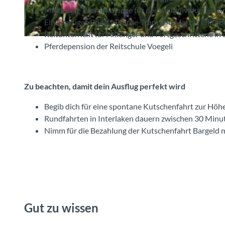
Miete eine Pferdekutsche für deinen individuellen A
Einzigartiges Bödeli-Pferde-Tram von Mai bis Oktob
Reitunterricht für Anfänger und Fortgeschrittene in 
© Reitschule Voegeli, Interlaken Tourismus |
CC-BY-SA
Pferdepension der Reitschule Voegeli
Zu beachten, damit dein Ausflug perfekt wird
Begib dich für eine spontane Kutschenfahrt zur Höh
Rundfahrten in Interlaken dauern zwischen 30 Minu
Nimm für die Bezahlung der Kutschenfahrt Bargeld 
Gut zu wissen