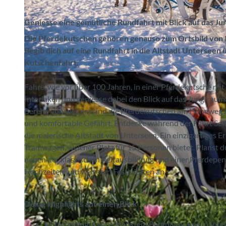
Geniesse eine gemütliche Rundfahrt mit Blick auf das J
Die Pferdekutschen gehören genauso zum Ortsbild von I
Begib dich auf eine Rundfahrt in die Altstadt Untersee
Kutschenfahrt.
© Reitschule Voegeli, Interlaken Tourismus |
CC-BY-SA
Fahre, wie vor über 100 Jahren, in einer Pferdekutsche mi
Interlaken und geniesse dabei den Blick auf das Jungfrau
Bereits von weitem sind die Pferdekutschen am Höheweg zu 
und komfortable Gefährt. Entdecke während der Fahrt Seh
die malerische Altstadt von Unterseen. Ein einzigartiges Er
Tramwagen, welcher Platz für 15 Personen bietet. Planst d
neben der klassischen Reitausbildung und einer Pferdepen
Hochzeiten und weiteren Festivitäten an.
Deine Highlights auf einen Blick
Kutschenfahrt vor schönstem Bergpanorama in Inte