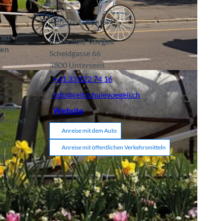
Adresse & Kontakt:
rau.
Reitschule Voegeli
hen
Scheidgasse 66
3800
Unterseen
+41 33 822 74 16
info@reitschulevoegeli.ch
e.
s edle
Website
aken und
Anreise mit dem Auto
er
etet
Anreise mit öffentlichen Verkehrsmitteln
en,