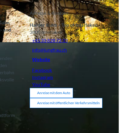
Adresse & Kontakt:
Kulm.
Harder Kulm – Top of Interlaken
g- und
3800
Interlaken
+41 33 828 72 33
info@jungfrau.ch
menden
Website
 den
Facebook
derbahn
Instagram
ksvolle
YouTube
Anreise mit dem Auto
Anreise mit öffentlichen Verkehrsmitteln
lattform