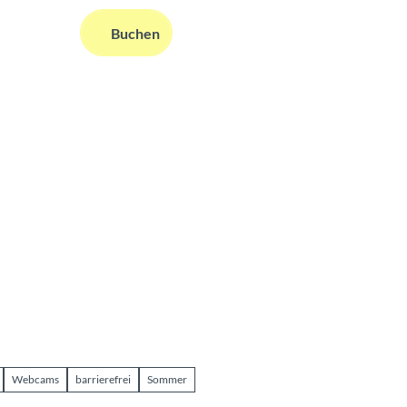
DE
Buchen
ms
nformationen
Suche
Webcams
barrierefrei
Sommer