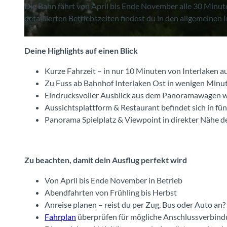
l
Die Bahn fährt von April bis Ende November alle 30 Minut
detaillierten Betriebszeiten findest du in den allgemeine
e
n
Deine Highlights auf einen Blick
Kurze Fahrzeit – in nur 10 Minuten von Interlaken 
Zu Fuss ab Bahnhof Interlaken Ost in wenigen Minut
Eindrucksvoller Ausblick aus dem Panoramawagen w
Aussichtsplattform & Restaurant befindet sich in fü
Panorama Spielplatz & Viewpoint in direkter Nähe d
Zu beachten, damit dein Ausflug perfekt wird
Von April bis Ende November in Betrieb
Abendfahrten von Frühling bis Herbst
Anreise planen – reist du per Zug, Bus oder Auto an?
Fahrplan
überprüfen für mögliche Anschlussverbin