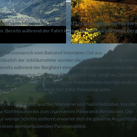
lb von zehn Minuten bis zum auf 1322 m ü. M. gelegenen Harder 
on. Bereits während der Fahrt kannst du die eindrucksvolle Ber
©
CC-BY-SA
urzen Fussmarsch vom Bahnhof Interlaken Ost aus.
 Anlässlich der Jubiläumsfeier wurden die aus dem Jahr 1966 stam
ereits während der Bergfahrt einen atemberaubenden Blick über
ie die imposanten Gipfel von Eiger, Mönch und Jungfrau. Die Har
ie durchschnittliche Steigung der Standseilbahn beträgt eindruc
t passt der Harder Kulm in fast jedes Reiseprogramm.
er, Panoramafans, Sportler, Wanderer und Naturliebhaber. Von der
 nur fünf Minuten bis zum charmanten Panorama-Restaurant. Die
r wenige Schritte entfernt erwartet dich die gläserne Aussichtsp
du einen atemberaubenden Panoramablick.