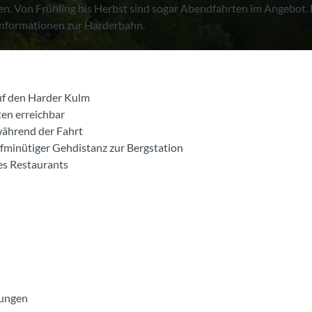
en. Von Frühling bis Herbst sind sogar Abendfahrten im Angebot. 
n Informationen zur Harderbahn.
auf den Harder Kulm
en erreichbar
ährend der Fahrt
nfminütiger Gehdistanz zur Bergstation
es Restaurants
dungen