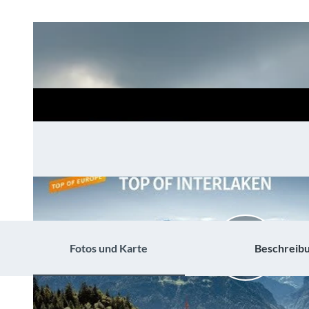
Fotos und Karte
Beschreib
V
i