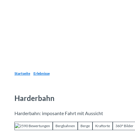
Z
u
Reiseziele
Erlebnisse
Planen
Webca
I
m
I
n
h
a
l
t
Startseite
Erlebnisse
Harderbahn
Harderbahn: imposante Fahrt mit Aussicht
2590 Bewertungen
Bergbahnen
Berge
Kraftorte
360° Bilder