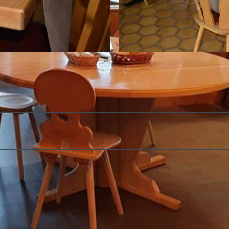
©
CC-BY-SA