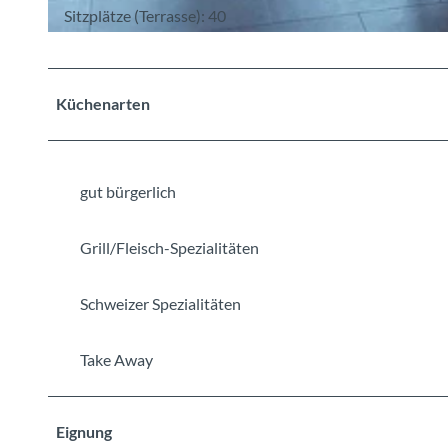
Sitzplätze (Terrasse): 40
©
CC-BY-SA
Küchenarten
gut bürgerlich
Grill/Fleisch-Spezialitäten
Schweizer Spezialitäten
Take Away
Eignung