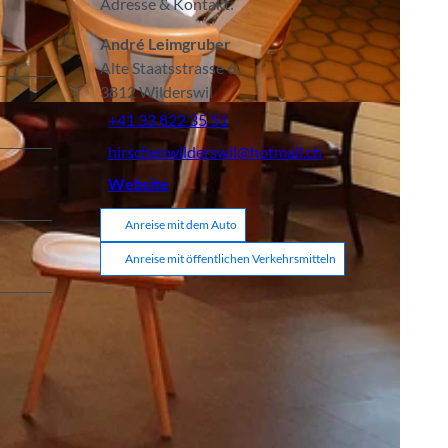
Adresse & Kontakt:
André Leimgruber
Alte Staatsstrasse 6
3812
Wilderswil
+41 33 822 35 51
hirschenwilderswil@hotmail.ch
Website
Anreise mit dem Auto
Anreise mit öffentlichen Verkehrsmitteln