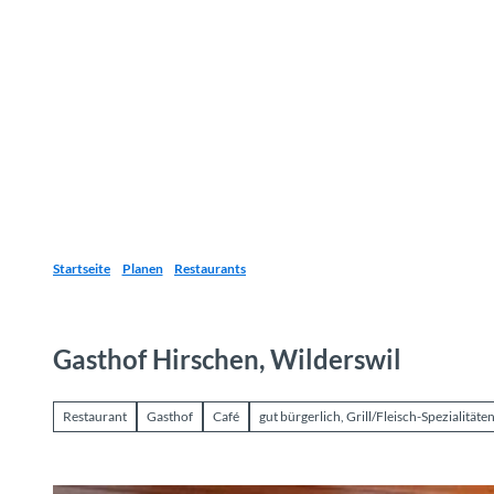
Z
u
Reiseziele
Erlebnisse
Planen
Webca
I
m
I
n
h
a
l
t
Startseite
Planen
Restaurants
Gasthof Hirschen, Wilderswil
Restaurant
Gasthof
Café
gut bürgerlich, Grill/Fleisch-Spezialität