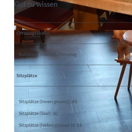
Gut zu wissen
Öffnungszeiten
©
CC-BY-SA
Ruhetage: Montag, Dienstag
Sitzplätze
Sitzplätze (Innen gesamt): 45
Sitzplätze (Saal): 60
Sitzplätze (Nebenzimmer 1): 15