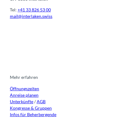
Tel:
+41 33 826 53 00
mail@interlaken.swiss
I
F
y
L
n
a
o
i
s
c
u
n
t
e
t
k
a
b
u
e
g
o
b
d
r
o
e
i
Mehr erfahren
a
k
n
Öffnungszeiten
m
Anreise planen
Unterkünfte
/
AGB
Kongresse & Gruppen
Infos für Beherbergende