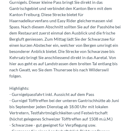
Gurnigels. Dieser kleine Pass bringt Sie direkt in das
Gantrischgebiet und verbindet den Kanton Bern mit dem
Kanton Freiburg. Diese Strecke bietet für
Haarnadelkurvenfans und Easy Rider gleichermassen viel
Spass. Nach diesem Abschnitt sollten Sie auf der Passhöhe bei
dem Restaurant zuerst einmal den Ausblick und die frische
Bergluft geniessen. Zum Mittag lädt Sie der Schwarzsee für
einen kurzen Abstecher ein, welcher von Bergen umringt ein
besonderer Anblick bietet. Die Strecke von Schwarzsee bis
Kehrsatz bringt Sie anschliessend direkt in das Aaretal. Von
hier aus geht es auf Landstrassen dem breiten Tal entlang bis
nach Gwatt, wo Sie dem Thunersee bis nach Wilderswil
folgen.
Highlights:
- Gurnigelpassfahrt inkl. Aussicht auf dem Pass
- Gurnigel Töfftreffen bei der unteren Gantrischhütte ab Juni
bis September jeden Dienstag ab 18.00 Uhr mit lokalen
Vertretern, Testfahrtmöglichkeiten und Festwirtschaft
(höchst gelegenes Schweizer Töfftreffen auf 1508 m.ü.M.)
- Schwarzsee - gut geeignet für Verpflegung usw.