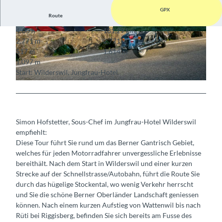
GPX
Route
4:00 h
181,29 km
© Interlaken Tourismus
© Interlaken Tourismus
2.771 m
2.771 m
517 m
1.614 m
1.097 m
Start: Wilderswil, Jungfrau-Hotel
© Mike Kaufmann, Interlaken Tourismus
Simon Hofstetter, Sous-Chef im Jungfrau-Hotel Wilderswil
empfiehlt:
Diese Tour führt Sie rund um das Berner Gantrisch Gebiet,
welches für jeden Motorradfahrer unvergessliche Erlebnisse
bereithält. Nach dem Start in Wilderswil und einer kurzen
Strecke auf der Schnellstrasse/Autobahn, führt die Route Sie
durch das hügelige Stockental, wo wenig Verkehr herrscht
und Sie die schöne Berner Oberländer Landschaft geniessen
können. Nach einem kurzen Aufstieg von Wattenwil bis nach
Rüti bei Riggisberg, befinden Sie sich bereits am Fusse des