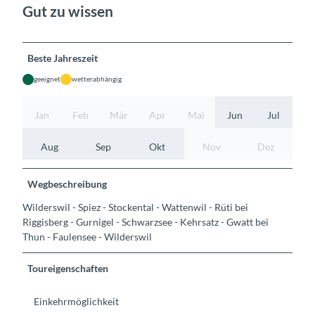
Gut zu wissen
Beste Jahreszeit
geeignet
wetterabhängig
Jan
Feb
Mär
Apr
Mai
Jun
Jul
Aug
Sep
Okt
Nov
Dez
Wegbeschreibung
Wilderswil - Spiez - Stockental - Wattenwil - Rüti bei
Riggisberg - Gurnigel - Schwarzsee - Kehrsatz - Gwatt bei
Thun - Faulensee - Wilderswil
Toureigenschaften
Einkehrmöglichkeit