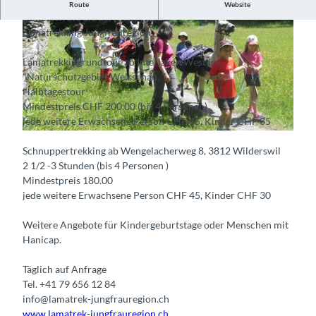
Erleben Sie Natur pur, wandern Sie mit den Lamas und
Route
Website
geniessen Sie die herrliche Natur.
Lamatrekking Jungfrauregion
Lamatrekkingrundtour ab Interlaken West ins
"Naturschutzgebiet Weissenau. "
Halbtagestour
© Guidle.com
Mindestpreis CHF 200.00 (bis 4 Personen)
jede weitere Erwachsene Person CHF 45, Kinder CHF 35
© Guidle.com
Schnuppertrekking ab Wengelacherweg 8, 3812 Wilderswil
2 1/2 -3 Stunden (bis 4 Personen )
Mindestpreis 180.00
jede weitere Erwachsene Person CHF 45, Kinder CHF 30
Weitere Angebote für Kindergeburtstage oder Menschen mit
Hanicap.
Täglich auf Anfrage
Tel. +41 79 656 12 84
info@lamatrek-jungfrauregion.ch
www.lamatrek-jungfrauregion.ch