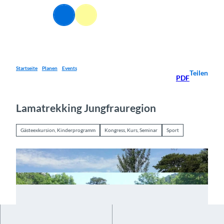
Z
u
Webcams
Informationen
Suche
Menü
m
I
n
h
a
Startseite
Planen
Events
Teilen
PDF
l
t
Lamatrekking Jungfrauregion
Gästeexkursion, Kinderprogramm
Kongress, Kurs, Seminar
Sport