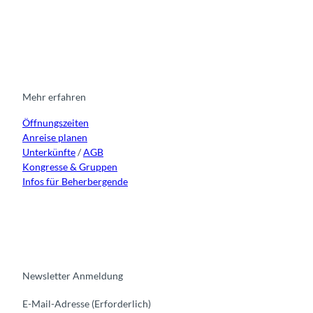
I
F
y
L
n
a
o
i
s
c
u
n
t
e
t
k
a
b
u
e
g
o
b
d
r
o
e
i
Mehr erfahren
a
k
n
Öffnungszeiten
m
Anreise planen
Unterkünfte
/
AGB
Kongresse & Gruppen
Infos für Beherbergende
Newsletter Anmeldung
E-Mail-Adresse
(Erforderlich)