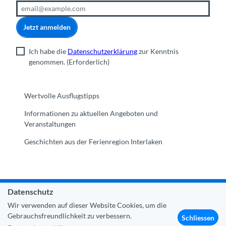
Jetzt anmelden
Ich habe die
Datenschutzerklärung
zur Kenntnis
genommen.
(Erforderlich)
Wertvolle Ausflugstipps
Informationen zu aktuellen Angeboten und
Veranstaltungen
Geschichten aus der Ferienregion Interlaken
Datenschutz
Gemeinde Interlaken
|
Impressum
|
Datenschutz
|
Kontakt
Wir verwenden auf dieser Website Cookies, um die
|
Über uns
|
Trade Corner
|
Medien
|
Partner
Gebrauchsfreundlichkeit zu verbessern.
Schliessen