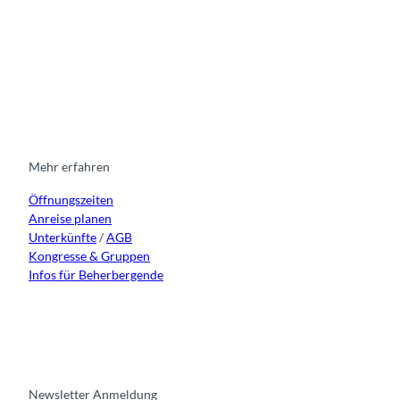
I
F
y
L
n
a
o
i
s
c
u
n
t
e
t
k
a
b
u
e
g
o
b
d
r
o
e
i
Mehr erfahren
a
k
n
Öffnungszeiten
m
Anreise planen
Unterkünfte
/
AGB
Kongresse & Gruppen
Infos für Beherbergende
Newsletter Anmeldung