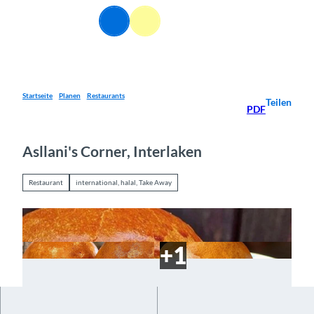
Z
DE
u
Webcams
Informationen
Suche
Menü
m
I
n
h
a
Startseite
Planen
Restaurants
Teilen
PDF
l
t
Asllani's Corner, Interlaken
Restaurant
international, halal, Take Away