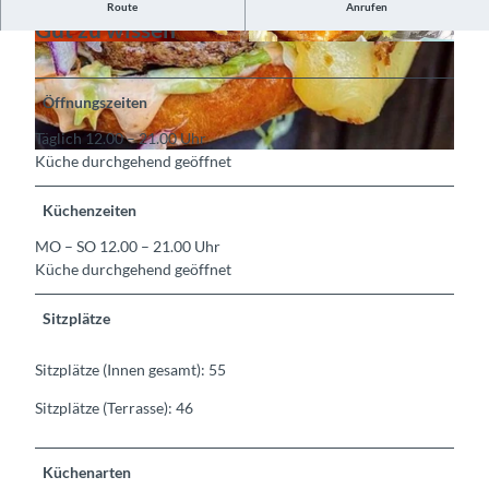
Route
Anrufen
Gut zu wissen
©
CC-BY-SA
©
CC-BY-SA
Öffnungszeiten
Täglich 12.00 – 21.00 Uhr
Küche durchgehend geöffnet
©
CC-BY-SA
Küchenzeiten
MO – SO 12.00 – 21.00 Uhr
Küche durchgehend geöffnet
Sitzplätze
Sitzplätze (Innen gesamt): 55
Sitzplätze (Terrasse): 46
Küchenarten