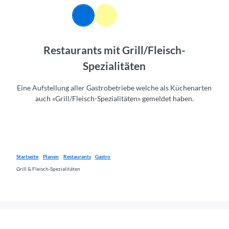
Z
DE
u
Webcams
Informationen
Suche
Menü
m
I
Restaurants mit Grill/Fleisch-
n
h
Spezialitäten
a
l
Eine Aufstellung aller Gastrobetriebe welche als Küchenarten
t
auch «Grill/Fleisch-Spezialitäten» gemeldet haben.
Startseite
Planen
Restaurants
Gastro
Grill & Fleisch-Spezialitäten