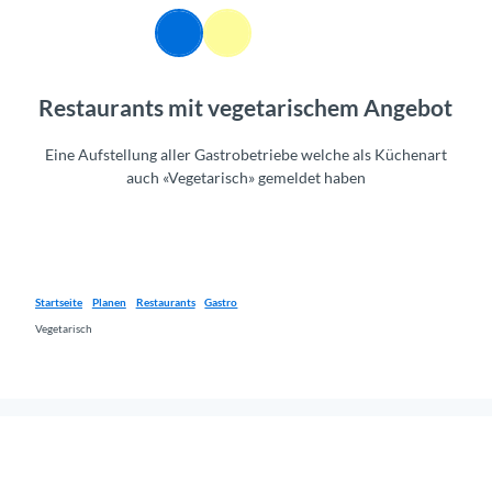
Z
DE
u
Webcams
Informationen
Suche
Menü
m
I
Restaurants mit vegetarischem Angebot
n
h
a
Eine Aufstellung aller Gastrobetriebe welche als Küchenart
l
auch «Vegetarisch» gemeldet haben
t
Startseite
Planen
Restaurants
Gastro
Vegetarisch