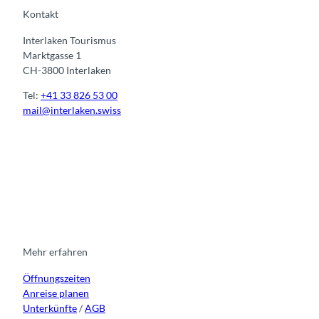
Kontakt
Interlaken Tourismus
Marktgasse 1
CH-3800 Interlaken
Tel:
+41 33 826 53 00
mail@interlaken.swiss
I
F
y
L
n
a
o
i
s
c
u
n
t
e
t
k
a
b
u
e
g
o
b
d
r
o
e
i
Mehr erfahren
a
k
n
Öffnungszeiten
m
Anreise planen
Unterkünfte
/
AGB