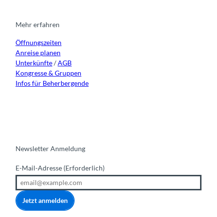
a
b
u
e
g
o
b
d
r
o
e
i
Mehr erfahren
a
k
n
Öffnungszeiten
m
Anreise planen
Unterkünfte
/
AGB
Kongresse & Gruppen
Infos für Beherbergende
Newsletter Anmeldung
E-Mail-Adresse
(Erforderlich)
Jetzt anmelden