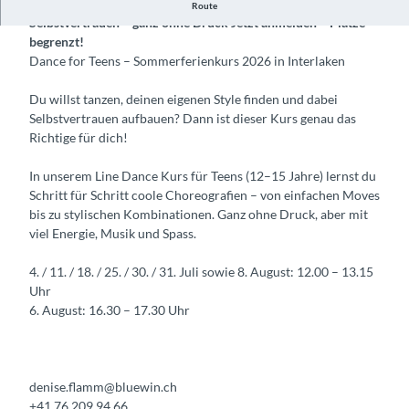
Dance for Teens (12–15 Jahre) – Coole Choreos, mehr Style &
Route
Selbstvertrauen – ganz ohne Druck Jetzt anmelden – Plätze
begrenzt!
Dance for Teens – Sommerferienkurs 2026 in Interlaken
Du willst tanzen, deinen eigenen Style finden und dabei
Selbstvertrauen aufbauen? Dann ist dieser Kurs genau das
Richtige für dich!
In unserem Line Dance Kurs für Teens (12–15 Jahre) lernst du
Schritt für Schritt coole Choreografien – von einfachen Moves
bis zu stylischen Kombinationen. Ganz ohne Druck, aber mit
viel Energie, Musik und Spass.
4. / 11. / 18. / 25. / 30. / 31. Juli sowie 8. August: 12.00 – 13.15
Uhr
6. August: 16.30 – 17.30 Uhr
denise.flamm@bluewin.ch
+41 76 209 94 66