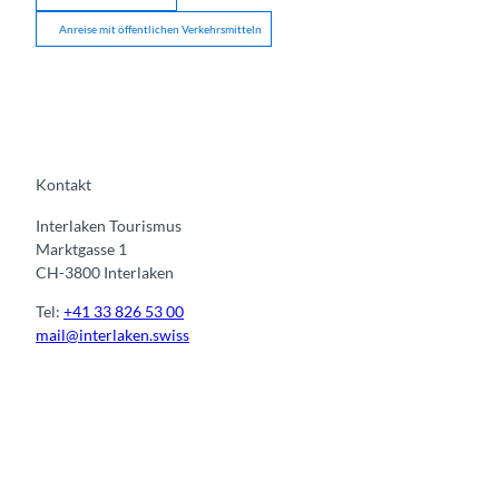
Anreise mit öffentlichen Verkehrsmitteln
Kontakt
Interlaken Tourismus
Marktgasse 1
CH-3800 Interlaken
Tel:
+41 33 826 53 00
mail@interlaken.swiss
I
F
y
L
n
a
o
i
s
c
u
n
t
e
t
k