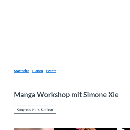
Z
u
Reiseziele
Erlebnisse
Planen
Webca
I
m
I
n
h
a
l
t
Startseite
Planen
Events
Manga Workshop mit Simone Xie
Kongress, Kurs, Seminar