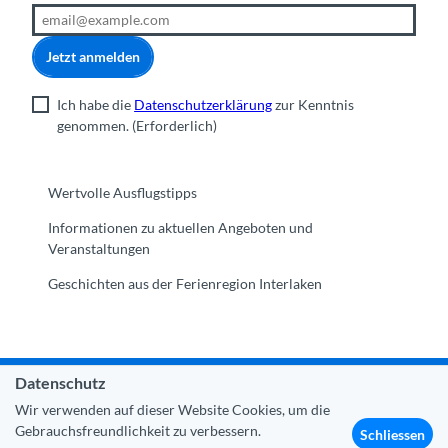
Jetzt anmelden
Ich habe die
Datenschutzerklärung
zur Kenntnis
genommen.
(Erforderlich)
Wertvolle Ausflugstipps
Informationen zu aktuellen Angeboten und
Veranstaltungen
Geschichten aus der Ferienregion Interlaken
Datenschutz
Gemeinde Interlaken
|
Impressum
|
Datenschutz
|
Kontakt
Wir verwenden auf dieser Website Cookies, um die
|
Über uns
|
Trade Corner
|
Medien
|
Partner
Gebrauchsfreundlichkeit zu verbessern.
Schliessen