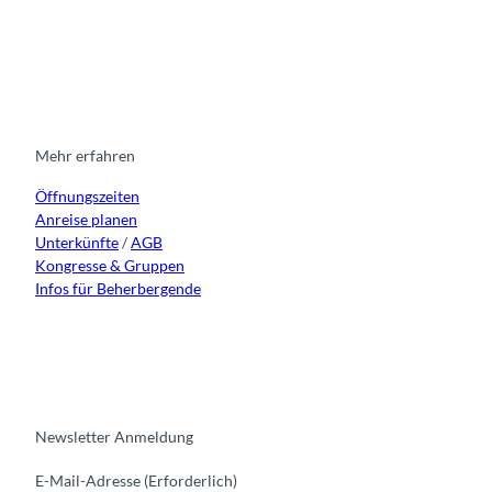
I
F
y
L
n
a
o
i
s
c
u
n
t
e
t
k
a
b
u
e
g
o
b
d
r
o
e
i
Mehr erfahren
a
k
n
Öffnungszeiten
m
Anreise planen
Unterkünfte
/
AGB
Kongresse & Gruppen
Infos für Beherbergende
Newsletter Anmeldung
E-Mail-Adresse
(Erforderlich)