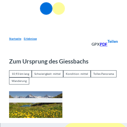
Z
DE
u
Webcams
Informationen
Suche
Menü
m
I
n
h
a
Startseite
Erlebnisse
Teilen
GPX
PDF
l
t
Zum Ursprung des Giessbachs
10,93 km lang
Schwierigkeit: mittel
Kondition: mittel
Tolles Panorama
Wanderung
© Mamo Photographie, Berner Wanderwege