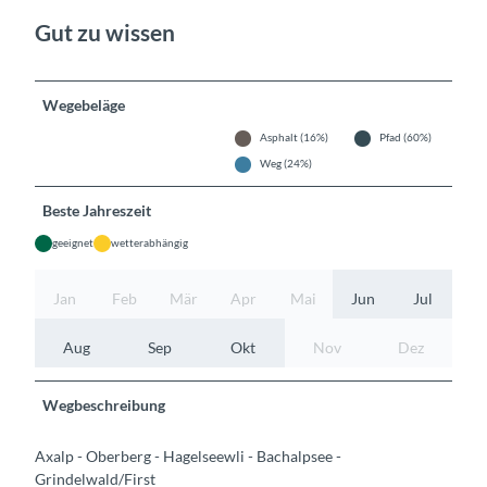
Gut zu wissen
Wegebeläge
Asphalt (16%)
Pfad (60%)
Weg (24%)
Beste Jahreszeit
geeignet
wetterabhängig
Jan
Feb
Mär
Apr
Mai
Jun
Jul
Aug
Sep
Okt
Nov
Dez
Wegbeschreibung
Axalp - Oberberg - Hagelseewli - Bachalpsee -
Grindelwald/First