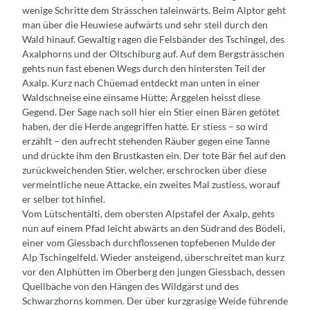
wenige Schritte dem Strässchen taleinwärts. Beim Alptor geht
man über die Heuwiese aufwärts und sehr steil durch den
Wald hinauf. Gewaltig ragen die Felsbänder des Tschingel, des
Axalphorns und der Oltschiburg auf. Auf dem Bergsträsschen
gehts nun fast ebenen Wegs durch den hintersten Teil der
Axalp. Kurz nach Chüemad entdeckt man unten in einer
Waldschneise eine einsame Hütte; Ärggelen heisst diese
Gegend. Der Sage nach soll hier ein Stier einen Bären getötet
haben, der die Herde angegriffen hatte. Er stiess – so wird
erzählt – den aufrecht stehenden Räuber gegen eine Tanne
und drückte ihm den Brustkasten ein. Der tote Bär fiel auf den
zurückweichenden Stier, welcher, erschrocken über diese
vermeintliche neue Attacke, ein zweites Mal zustiess, worauf
er selber tot hinfiel.
Vom Lütschentälti, dem obersten Alpstafel der Axalp, gehts
nun auf einem Pfad leicht abwärts an den Südrand des Bödeli,
einer vom Giessbach durchflossenen topfebenen Mulde der
Alp Tschingelfeld. Wieder ansteigend, überschreitet man kurz
vor den Alphütten im Oberberg den jungen Giessbach, dessen
Quellbäche von den Hängen des Wildgärst und des
Schwarzhorns kommen. Der über kurzgrasige Weide führende