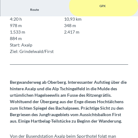
GPX
Route
4:20 h
10,93 km
978 m
348 m
1.533 m
2.417 m
884 m
Start: Axalp
Ziel: Grindelwald/First
Bergwanderweg ab Oberberg. Interessanter Aufstieg über die
hintere Axalp und die Alp Tschingelfeld in die Mulde des
urtümlichen Hagelseewlis am Fusse des Ritzengrätlis.
Wohltuend der Übergang aus der Enge dieses Hochtälchens
zum lichten Spiegel des Bachalpsees. Prächtige Sicht zu den
Bergriesen des Jungfraugebiets vom Aussichtsbalkon First
aus. Einige Hartbelag-Teilstücke zu Beginn der Wanderung.
Von der Busendstation Axalp beim Sporthotel folgt man