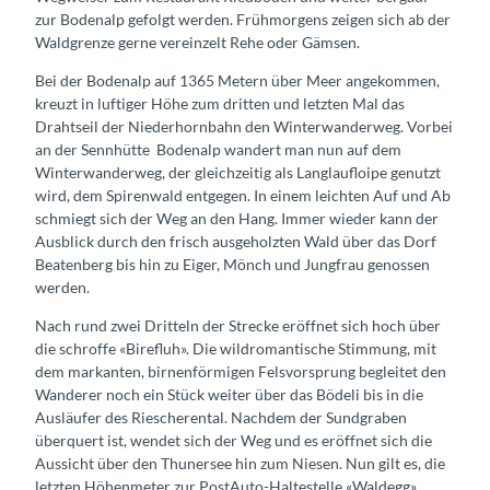
zur Bodenalp gefolgt werden. Frühmorgens zeigen sich ab der
Waldgrenze gerne vereinzelt Rehe oder Gämsen.
Bei der Bodenalp auf 1365 Metern über Meer angekommen,
kreuzt in luftiger Höhe zum dritten und letzten Mal das
Drahtseil der Niederhornbahn den Winterwanderweg. Vorbei
an der Sennhütte Bodenalp wandert man nun auf dem
Winterwanderweg, der gleichzeitig als Langlaufloipe genutzt
wird, dem Spirenwald entgegen. In einem leichten Auf und Ab
schmiegt sich der Weg an den Hang. Immer wieder kann der
Ausblick durch den frisch ausgeholzten Wald über das Dorf
Beatenberg bis hin zu Eiger, Mönch und Jungfrau genossen
werden.
Nach rund zwei Dritteln der Strecke eröffnet sich hoch über
die schroffe «Birefluh». Die wildromantische Stimmung, mit
dem markanten, birnenförmigen Felsvorsprung begleitet den
Wanderer noch ein Stück weiter über das Bödeli bis in die
Ausläufer des Riescherental. Nachdem der Sundgraben
überquert ist, wendet sich der Weg und es eröffnet sich die
Aussicht über den Thunersee hin zum Niesen. Nun gilt es, die
letzten Höhenmeter zur PostAuto-Haltestelle «Waldegg»