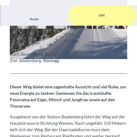
GPX
Route
3:15 h
9,51 km
© Berner Wanderwege
© Berner Wanderwege
257 m
176 m
1.121 m
1.378 m
257 m
Start: Beatenberg, Station
Ziel: Beatenberg, Waldegg
© Berner Wanderwege
Dieser Weg bietet eine sagenhafte Aussicht und viel Ruhe, um
neue Energie zu tanken. Geniessen Sie das traumhafte
Panorama auf Eiger, Mönch und Jungfrau sowie auf den
Thunersee.
Ausgehend von der Station Beatenberg führt der Weg auf der
Hauptstrasse in Richtung Westen. Nach ungefähr 150 Metern
teilt sich der Weg. Bei der Haarnadelkurve muss dem
Wegweiser zum Restaurant Riedboden und weiter bergauf