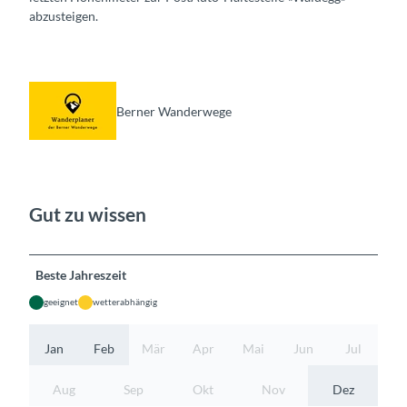
abzusteigen.
Berner Wanderwege
Gut zu wissen
Beste Jahreszeit
geeignet
wetterabhängig
Jan
Feb
Mär
Apr
Mai
Jun
Jul
Aug
Sep
Okt
Nov
Dez