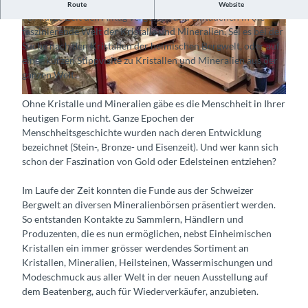
Kristalle und Mineralien aus der ganzen Welt
Route
Website
Für kurze Zeit den Alltag vergessen und eintauchen in die
faszinierende Welt der Kristalle und Mineralien. Sei es bei der
© Guidle.com
© Guidle.com
Suche nach den Kristallen der heimischen Bergwelt, oder auf
einer kurzen Stippvisite zu Kristallen und Mineralien aus der
ganzen Welt.
© Guidle.com
Ohne Kristalle und Mineralien gäbe es die Menschheit in Ihrer
heutigen Form nicht. Ganze Epochen der
Menschheitsgeschichte wurden nach deren Entwicklung
bezeichnet (Stein-, Bronze- und Eisenzeit). Und wer kann sich
schon der Faszination von Gold oder Edelsteinen entziehen?
Im Laufe der Zeit konnten die Funde aus der Schweizer
Bergwelt an diversen Mineralienbörsen präsentiert werden.
So entstanden Kontakte zu Sammlern, Händlern und
Produzenten, die es nun ermöglichen, nebst Einheimischen
Kristallen ein immer grösser werdendes Sortiment an
Kristallen, Mineralien, Heilsteinen, Wassermischungen und
Modeschmuck aus aller Welt in der neuen Ausstellung auf
dem Beatenberg, auch für Wiederverkäufer, anzubieten.