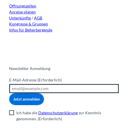
a
k
n
Öffnungszeiten
m
Anreise planen
Unterkünfte
/
AGB
Kongresse & Gruppen
Infos für Beherbergende
Newsletter Anmeldung
E-Mail-Adresse
(Erforderlich)
Jetzt anmelden
Ich habe die
Datenschutzerklärung
zur Kenntnis
genommen.
(Erforderlich)