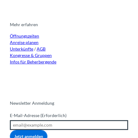
t
e
t
k
a
b
u
e
g
o
b
d
r
o
e
i
Mehr erfahren
a
k
n
Öffnungszeiten
m
Anreise planen
Unterkünfte
/
AGB
Kongresse & Gruppen
Infos für Beherbergende
Newsletter Anmeldung
E-Mail-Adresse
(Erforderlich)
Jetzt anmelden