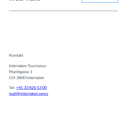
Kontakt
Interlaken Tourismus
Marktgasse 1
CH-3800 Interlaken
Tel:
+41 33 826 53 00
mail@interlaken.swiss
I
F
y
L
n
a
o
i
s
c
u
n