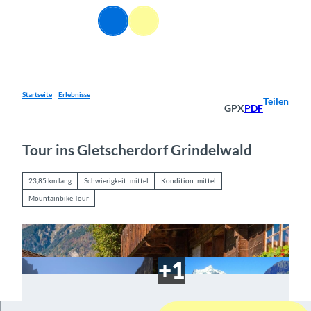
Z
DE
u
Webcams
Informationen
Suche
Menü
m
I
n
h
a
Startseite
Erlebnisse
Teilen
GPX
PDF
l
t
Tour ins Gletscherdorf Grindelwald
23,85 km lang
Schwierigkeit: mittel
Kondition: mittel
Mountainbike-Tour