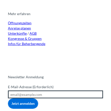
a
b
u
e
g
o
b
d
r
o
e
i
Mehr erfahren
a
k
n
Öffnungszeiten
m
Anreise planen
Unterkünfte
/
AGB
Kongresse & Gruppen
Infos für Beherbergende
Newsletter Anmeldung
E-Mail-Adresse
(Erforderlich)
Jetzt anmelden