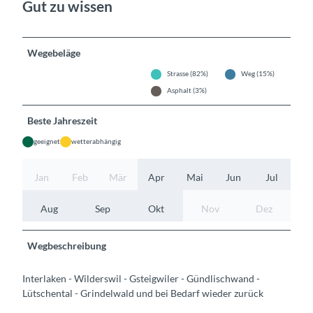
Gut zu wissen
Wegebeläge
Strasse (82%)
Weg (15%)
Asphalt (3%)
Beste Jahreszeit
geeignet
wetterabhängig
Jan
Feb
Mär
Apr
Mai
Jun
Jul
Aug
Sep
Okt
Nov
Dez
Wegbeschreibung
Interlaken - Wilderswil - Gsteigwiler - Gündlischwand -
Lütschental - Grindelwald und bei Bedarf wieder zurück