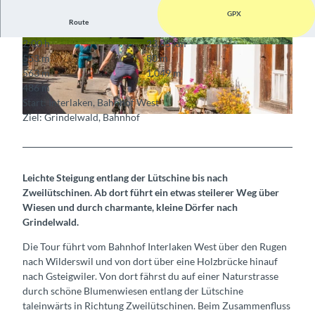
GPX
Route
2:00 h
23,85 km
© Interlaken Tourismus
© Interlaken Tourismus
553 m
80 m
563 m
1.049 m
486 m
Start: Interlaken, Bahnhof West
Ziel: Grindelwald, Bahnhof
© Mike Kaufmann, Interlaken Tourismus, Interlaken Tourismus
Leichte Steigung entlang der Lütschine bis nach
Zweilütschinen. Ab dort führt ein etwas steilerer Weg über
Wiesen und durch charmante, kleine Dörfer nach
Grindelwald.
Die Tour führt vom Bahnhof Interlaken West über den Rugen
nach Wilderswil und von dort über eine Holzbrücke hinauf
nach Gsteigwiler. Von dort fährst du auf einer Naturstrasse
durch schöne Blumenwiesen entlang der Lütschine
taleinwärts in Richtung Zweilütschinen. Beim Zusammenfluss