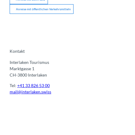
Anreise mit öffentlichen Verkehrsmitteln
Kontakt
Interlaken Tourismus
Marktgasse 1
CH-3800 Interlaken
Tel:
+41 33 826 53 00
mail@interlaken.swiss
I
F
y
L
n
a
o
i
s
c
u
n
t
e
t
k