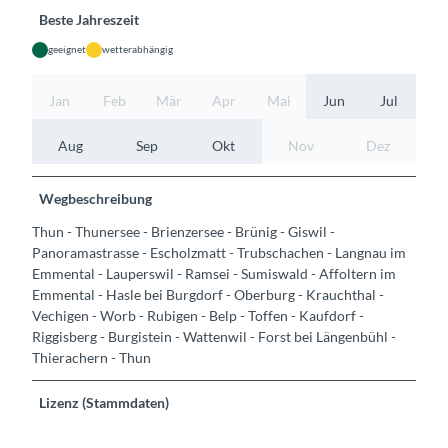
Beste Jahreszeit
geeignet
wetterabhängig
Jan
Feb
Mär
Apr
Mai
Jun
Jul
Aug
Sep
Okt
Nov
Dez
Wegbeschreibung
Thun - Thunersee - Brienzersee - Brünig - Giswil -
Panoramastrasse - Escholzmatt - Trubschachen - Langnau im
Emmental - Lauperswil - Ramsei - Sumiswald - Affoltern im
Emmental - Hasle bei Burgdorf - Oberburg - Krauchthal -
Vechigen - Worb - Rubigen - Belp - Toffen - Kaufdorf -
Riggisberg - Burgistein - Wattenwil - Forst bei Längenbühl -
Thierachern - Thun
Lizenz (Stammdaten)