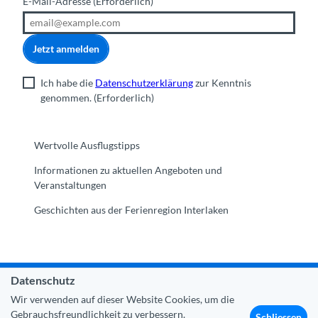
E-Mail-Adresse
(Erforderlich)
Jetzt anmelden
Ich habe die
Datenschutzerklärung
zur Kenntnis
genommen.
(Erforderlich)
Wertvolle Ausflugstipps
Informationen zu aktuellen Angeboten und
Veranstaltungen
Geschichten aus der Ferienregion Interlaken
Datenschutz
Gemeinde Interlaken
|
Impressum
|
Datenschutz
|
Kontakt
Wir verwenden auf dieser Website Cookies, um die
|
Über uns
|
Trade Corner
|
Medien
|
Partner
Gebrauchsfreundlichkeit zu verbessern.
Schliessen