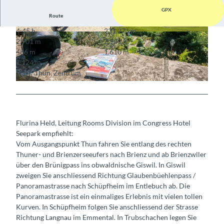
GPX
Route
4:45 h
231,27 km
© Interlaken Tourismus
© Interlaken Tourismus
2.901 m
2.901 m
486 m
1.610 m
1.124 m
Start: Thun, Zentrum
© Interlaken Tourismus
Flurina Held, Leitung Rooms Division im Congress Hotel
Seepark empfiehlt:
Vom Ausgangspunkt Thun fahren Sie entlang des rechten
Thuner- und Brienzerseeufers nach Brienz und ab Brienzwiler
über den Brünigpass ins obwaldnische Giswil. In Giswil
zweigen Sie anschliessend Richtung Glaubenbüehlenpass /
Panoramastrasse nach Schüpfheim im Entlebuch ab. Die
Panoramastrasse ist ein einmaliges Erlebnis mit vielen tollen
Kurven. In Schüpfheim folgen Sie anschliessend der Strasse
Richtung Langnau im Emmental. In Trubschachen legen Sie