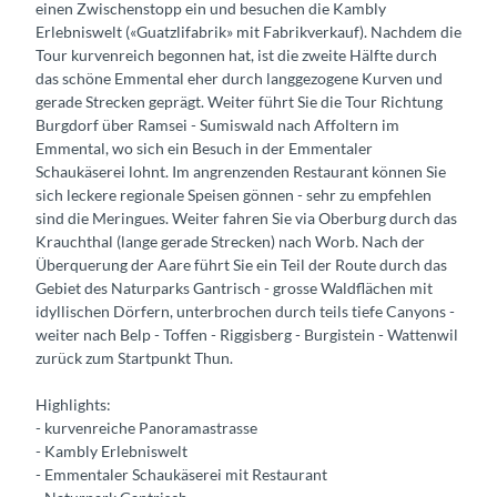
einen Zwischenstopp ein und besuchen die Kambly
Erlebniswelt («Guatzlifabrik» mit Fabrikverkauf). Nachdem die
Tour kurvenreich begonnen hat, ist die zweite Hälfte durch
das schöne Emmental eher durch langgezogene Kurven und
gerade Strecken geprägt. Weiter führt Sie die Tour Richtung
Burgdorf über Ramsei - Sumiswald nach Affoltern im
Emmental, wo sich ein Besuch in der Emmentaler
Schaukäserei lohnt. Im angrenzenden Restaurant können Sie
sich leckere regionale Speisen gönnen - sehr zu empfehlen
sind die Meringues. Weiter fahren Sie via Oberburg durch das
Krauchthal (lange gerade Strecken) nach Worb. Nach der
Überquerung der Aare führt Sie ein Teil der Route durch das
Gebiet des Naturparks Gantrisch - grosse Waldflächen mit
idyllischen Dörfern, unterbrochen durch teils tiefe Canyons -
weiter nach Belp - Toffen - Riggisberg - Burgistein - Wattenwil
zurück zum Startpunkt Thun.
Highlights:
- kurvenreiche Panoramastrasse
- Kambly Erlebniswelt
- Emmentaler Schaukäserei mit Restaurant