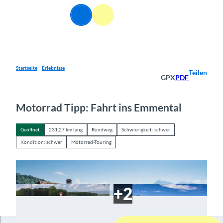
Z
DE
u
Webcams
Informationen
Suche
Menü
m
I
n
h
a
Startseite
Erlebnisse
Teilen
GPX
PDF
l
t
Motorrad Tipp: Fahrt ins Emmental
Geöffnet
231,27 km lang
Rundweg
Schwierigkeit: schwer
Kondition: schwer
Motorrad-Touring