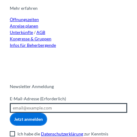
g
o
b
d
r
o
e
i
Mehr erfahren
a
k
n
Öffnungszeiten
m
Anreise planen
Unterkünfte
/
AGB
Kongresse & Gruppen
Infos für Beherbergende
Newsletter Anmeldung
E-Mail-Adresse
(Erforderlich)
Jetzt anmelden
Ich habe die
Datenschutzerklärung
zur Kenntnis