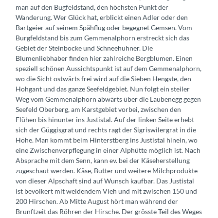
man auf den Bugfeldstand, den höchsten Punkt der
Wanderung. Wer Glück hat, erblickt einen Adler oder den
Bartgeier auf seinem Spähflug oder begegnet Gemsen. Vom
Burgfeldstand bis zum Gemmenalphorn erstreckt sich das
Gebiet der Steinböcke und Schneehühner. Die
Blumenliebhaber finden hier zahlreiche Bergblumen. Einen
speziell schönen Aussichtspunkt ist auf dem Gemmenalphorn,
wo die Sicht ostwärts frei wird auf die Sieben Hengste, den
Hohgant und das ganze Seefeldgebiet. Nun folgt ein steiler
Weg vom Gemmenalphorn abwärts über die Laubenegg gegen
Seefeld Oberberg, am Karstgebiet vorbei, zwischen den
Flühen bis hinunter ins Justistal. Auf der linken Seite erhebt
sich der Güggisgrat und rechts ragt der Sigriswilergrat in die
Höhe. Man kommt beim Hinterstberg ins Justistal hinein, wo
eine Zwischenverpflegung in einer Alphütte möglich ist. Nach
Absprache mit dem Senn, kann ev. bei der Käseherstellung
zugeschaut werden. Käse, Butter und weitere Milchprodukte
von dieser Alpschaft sind auf Wunsch kaufbar. Das Justistal
ist bevölkert mit weidendem Vieh und mit zwischen 150 und
200 Hirschen. Ab Mitte August hört man während der
Brunftzeit das Röhren der Hirsche. Der grösste Teil des Weges