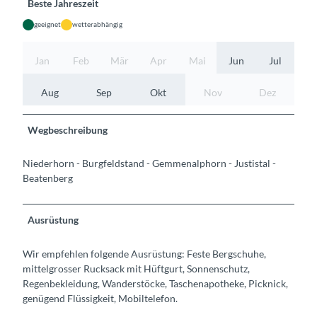
Beste Jahreszeit
geeignet
wetterabhängig
Jan
Feb
Mär
Apr
Mai
Jun
Jul
Aug
Sep
Okt
Nov
Dez
Wegbeschreibung
Niederhorn - Burgfeldstand - Gemmenalphorn - Justistal -
Beatenberg
Ausrüstung
Wir empfehlen folgende Ausrüstung: Feste Bergschuhe,
mittelgrosser Rucksack mit Hüftgurt, Sonnenschutz,
Regenbekleidung, Wanderstöcke, Taschenapotheke, Picknick,
genügend Flüssigkeit, Mobiltelefon.