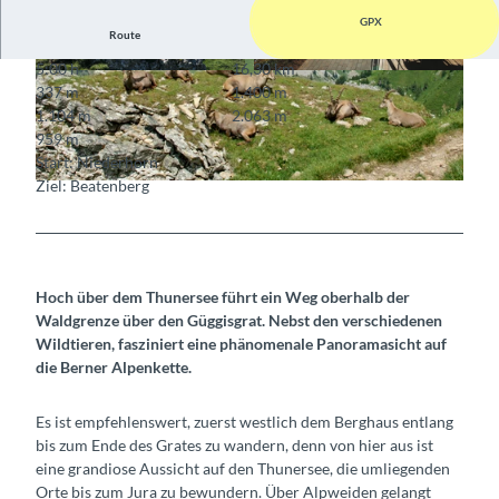
GPX
Route
5:00 h
16,30 km
© Berner Wanderwege
© Berner Wanderwege
337 m
1.400 m
1.104 m
2.063 m
959 m
Start: Niederhorn
Ziel: Beatenberg
© Berner Wanderwege, Berner Wanderwege
Hoch über dem Thunersee führt ein Weg oberhalb der
Waldgrenze über den Güggisgrat. Nebst den verschiedenen
Wildtieren, fasziniert eine phänomenale Panoramasicht auf
die Berner Alpenkette.
Es ist empfehlenswert, zuerst westlich dem Berghaus entlang
bis zum Ende des Grates zu wandern, denn von hier aus ist
eine grandiose Aussicht auf den Thunersee, die umliegenden
Orte bis zum Jura zu bewundern. Über Alpweiden gelangt