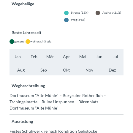
Wegebeläge
Strasse (15%)
Asphalt (21%)
Weg (64%)
Beste Jahreszeit
geeignet
wetterabhängig
Jan
Feb
Mär
Apr
Mai
Jun
Jul
Aug
Sep
Okt
Nov
Dez
Wegbeschreibung
Dorfmuseum "Alte Mühle" – Burgruine Rothenfluh –
Tschingelmatte – Ruine Unspunnen – Bärenplatz –
Dorfmuseum "Alte Mühle"
Ausrüstung
Festes Schuhwerk, je nach Kondition Gehstöcke