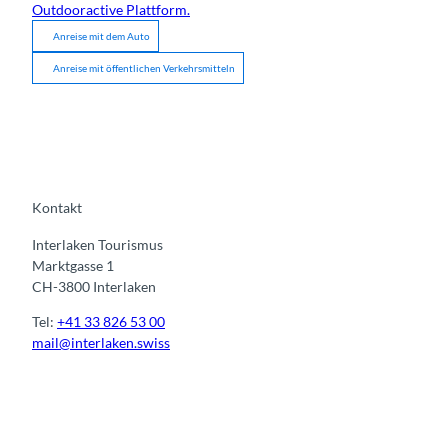
Outdooractive Plattform.
Anreise mit dem Auto
Anreise mit öffentlichen Verkehrsmitteln
Kontakt
Interlaken Tourismus
Marktgasse 1
CH-3800 Interlaken
Tel:
+41 33 826 53 00
mail@interlaken.swiss
I
F
y
L
n
a
o
i