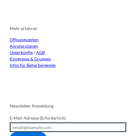
s
c
u
n
t
e
t
k
a
b
u
e
g
o
b
d
r
o
e
i
Mehr erfahren
a
k
n
Öffnungszeiten
m
Anreise planen
Unterkünfte
/
AGB
Kongresse & Gruppen
Infos für Beherbergende
Newsletter Anmeldung
E-Mail-Adresse
(Erforderlich)