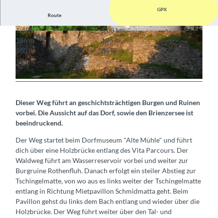
GPX
Route
1:45 h
5,08 km
© Interlaken Tourismus, Interlaken Tourismus
© Interlaken Tourismus, Interlaken Tourismus
136 m
136 m
580 m
684 m
104 m
© Interlaken Tourismus, Interlaken Tourismus
Dieser Weg führt an geschichtsträchtigen Burgen und Ruinen
vorbei. Die Aussicht auf das Dorf, sowie den Brienzersee ist
beeindruckend.
Der Weg startet beim Dorfmuseum "Alte Mühle" und führt
dich über eine Holzbrücke entlang des Vita Parcours. Der
Waldweg führt am Wasserreservoir vorbei und weiter zur
Burgruine Rothenfluh. Danach erfolgt ein steiler Abstieg zur
Tschingelmatte, von wo aus es links weiter der Tschingelmatte
entlang in Richtung Mietpavillon Schmidmatta geht. Beim
Pavillon gehst du links dem Bach entlang und wieder über die
Holzbrücke. Der Weg führt weiter über den Tal- und