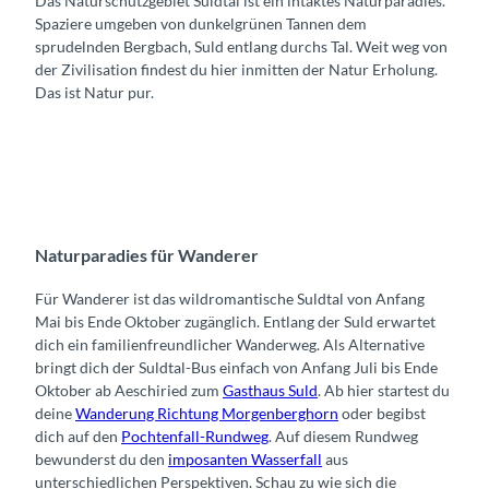
Das Naturschutzgebiet Suldtal ist ein intaktes Naturparadies.
Spaziere umgeben von dunkelgrünen Tannen dem
sprudelnden Bergbach, Suld entlang durchs Tal. Weit weg von
der Zivilisation findest du hier inmitten der Natur Erholung.
Das ist Natur pur.
Naturparadies für Wanderer
Für Wanderer ist das wildromantische Suldtal von Anfang
Mai bis Ende Oktober zugänglich. Entlang der Suld erwartet
dich ein familienfreundlicher Wanderweg. Als Alternative
bringt dich der Suldtal-Bus einfach von Anfang Juli bis Ende
Oktober ab Aeschiried zum
Gasthaus Suld
. Ab hier startest du
deine
Wanderung Richtung Morgenberghorn
oder begibst
dich auf den
Pochtenfall-Rundweg
. Auf diesem Rundweg
bewunderst du den
imposanten Wasserfall
aus
unterschiedlichen Perspektiven. Schau zu wie sich die