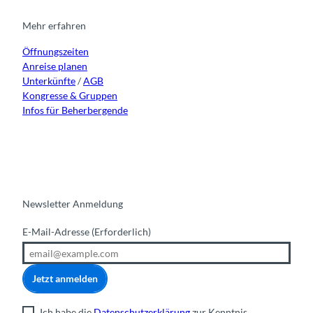
g
o
b
d
r
o
e
i
Mehr erfahren
a
k
n
Öffnungszeiten
m
Anreise planen
Unterkünfte
/
AGB
Kongresse & Gruppen
Infos für Beherbergende
Newsletter Anmeldung
E-Mail-Adresse
(Erforderlich)
Jetzt anmelden
Ich habe die
Datenschutzerklärung
zur Kenntnis