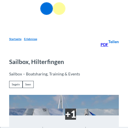
Z
DE
u
Webcams
Informationen
Suche
Menü
m
I
n
h
a
Startseite
Erlebnisse
Teilen
PDF
l
t
Sailbox, Hilterfingen
Sailbox – Boatsharing, Training & Events
Segeln
Seen