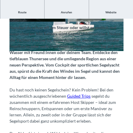
Route
Anrufen
Website
Segelerlebnisse auf dem Thunersee – einfach, spontan und
naturnah
© Sailbox, Interlaken Tourismus |
CC-BY-SA
© Sailbox, Interlaken Tourismus |
CC-BY-SA
Standest du schon oft am Steuer oder willst es endlich mal
ausprobieren: Mit Sailbox wird Segeln unkompliziert. Nutze
die Yachten flexibel für deine Ausflüge, besuche praxisnahe
Segelkurse oder verbringe einen unvergesslichen Tag auf dem
Wasser mit Freund:innen oder deinem Team. Entdecke den
© Sailbox – Boatsharing, Training & Events, Interlaken Tourismus |
CC-BY-SA
tiefblauen Thunersee und die umliegende Region aus einer
neuen Perspektive. Vom Cockpit der sportlichen Segelyacht
aus, spürst du die Kraft des Windes im Segel und kannst den
Alltag für einen Moment hinter dir lassen.
Du hast noch keinen Segelschein? Kein Problem! Bei den
wöchentlich ausgeschriebenen
Guided Trips
segelst du
zusammen mit einem erfahrenen Host Skipper – ideal zum
Reinschnuppern, Entspannen oder um erste Manöver zu
lernen. Allein, zu zweit oder in der Gruppe lässt sich der
Segelsport dabei ganz unkompliziert erleben.