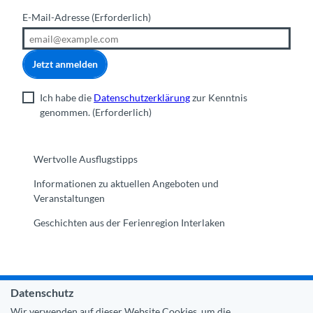
E-Mail-Adresse
(Erforderlich)
Jetzt anmelden
Ich habe die
Datenschutzerklärung
zur Kenntnis
genommen.
(Erforderlich)
Wertvolle Ausflugstipps
Informationen zu aktuellen Angeboten und
Veranstaltungen
Geschichten aus der Ferienregion Interlaken
Datenschutz
Gemeinde Interlaken
|
Impressum
|
Datenschutz
|
Kontakt
Wir verwenden auf dieser Website Cookies, um die