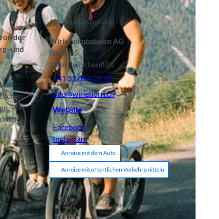
Adresse & Kontakt:
 von der
Wiriehornbahnen AG
rg- und
Riedli 15
3756
Zwischenflüh
+41 33 684 12 33
tion
info@wiriehorn.ch
slichen
fen. Von
Website
zurück
Facebook
Instagram
Anreise mit dem Auto
Anreise mit öffentlichen Verkehrsmitteln
den