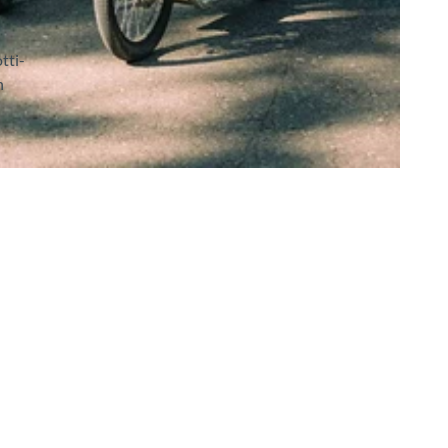
tti-
n