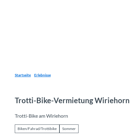
Z
u
Reiseziele
Erlebnisse
Planen
Webca
I
m
I
n
h
a
l
t
Startseite
Erlebnisse
Trotti-Bike-Vermietung Wiriehorn
Trotti-Bike am Wiriehorn
Biken/Fahrad/Trottibike
Sommer