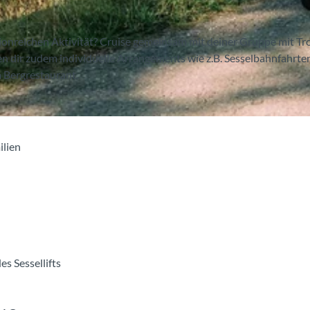
ionreichen Aktivität? Cruise gemeinsam mit deiner Gruppe mit Tro
en dir zudem individuelle Arrangements wie z.B. Sesselbahnfahrte
m Bergrestaurant.
ilien
es Sessellifts