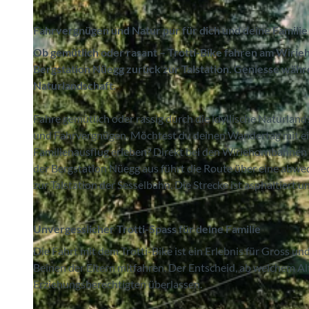
Fahrvergnügen und Natur pur für dich und deine Familie
Ob gemütlich oder rasant – Trotti-Bike fahren am Wirieho
Bergstation Nüegg zurück zur Talstation. Geniesse währ
Naturlandschaft.
Fahre gemütlich oder rassig durch die idyllische Naturlan
und Fahrvergnügen. Möchtest du deinen Wandertag mit ein
Familienausflug erleben? Direkt bei den Wiriehornbahnen k
der Bergstation Nüegg aus führt die Route über eine abw
zur Talstation der Sesselbahn. Die Strecke ist asphaltiert 
Unvergesslicher Trotti-Spass für deine Familie
Die Fahrt mit dem Trotti-Bike ist ein Erlebnis für Gross u
Beinen der Eltern mitfahren. Der Entscheid, ab welchem Alte
Erziehungsberechtigten überlassen.