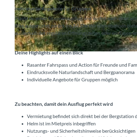
Individuelle Angebote für Gruppen
Planst du einen Gruppenausflug und suchst nach einer act
Bike ausgerüstet zurück ins Tal. Die Wiriehornbahnen biet
©
CC-BY-SA
ausserhalb der regulären Öffnungszeiten oder ein Essen i
Deine Highlights auf einen Blick
©
CC-BY-SA
Rasanter Fahrspass und Action für Freunde und Fam
Eindrucksvolle Naturlandschaft und Bergpanorama
Individuelle Angebote für Gruppen möglich
Zu beachten, damit dein Ausflug perfekt wird
Vermietung befindet sich direkt bei der Bergstation d
Helm ist im Mietpreis inbegriffen
Nutzungs- und Sicherheitshinweise berücksichtigen