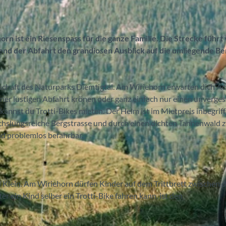
rn ist ein Riesenspass für die ganze Familie. Die Strecke führt
end der Abfahrt den grandiosen Ausblick auf die umliegende Be
dschaft des Naturparks Diemtigtal. Am Wiriehorn erwarten dich Ac
er lustigen Abfahrt krönen oder ganz einfach nur einen unverges
annst du Trotti-Bikes mieten. Der Helm ist im Mietpreis inbegrif
echslungsreiche Bergstrasse und durch einen dichten Tannenwald 
und problemlos befahrbar.
nd Klein. Am Wiriehorn dürfen Kinder auf dem Trittbrett zwischen 
r ein Kind selber ein Trotti-Bike fahren kann, ist den