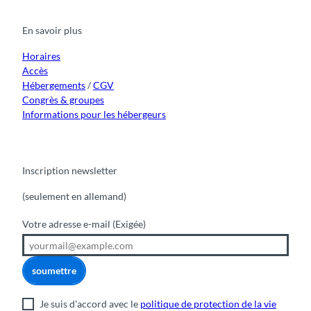
e
t
t
t
k
b
u
a
o
e
o
b
g
k
d
En savoir plus
o
e
r
I
k
a
n
m
Horaires
Accès
Hébergements
/
CGV
Congrès & groupes
Informations pour les hébergeurs
Inscription newsletter
(seulement en allemand)
Votre adresse e-mail
(Exigée)
soumettre
Je suis d'accord avec le
politique de protection de la vie