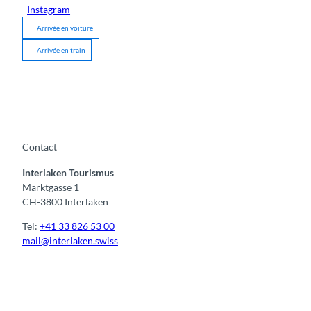
Instagram
Arrivée en voiture
Arrivée en train
Contact
Interlaken Tourismus
Marktgasse 1
CH-3800 Interlaken
Tel:
+41 33 826 53 00
mail@interlaken.swiss
F
Y
I
t
L
a
o
n
i
i
c
u
s
k
n