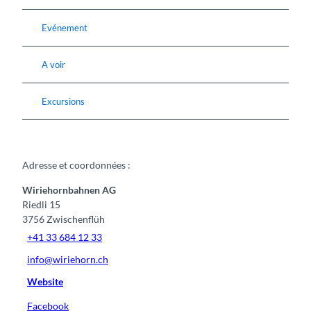
Evénement
A voir
Excursions
Adresse et coordonnées :
Wiriehornbahnen AG
Riedli 15
3756
Zwischenflüh
+41 33 684 12 33
info@wiriehorn.ch
Website
Facebook