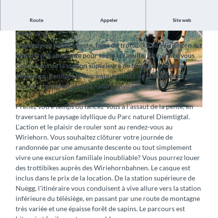
Route
Appeler
Site web
Le plaisir de rouler et de profiter de la nature pour vous et
votre famille
A grande ou faible vitesse, faire du trottibike au Wiriehorn est
une activité amusante pour toute la famille. L'itinéraire vous
conduisent de la station supérieure de Nüegg à la station
inférieure. Pendant la descente, profitez de la vue grandiose
sur les montagnes et de la nature environnante.
©
CC-BY-SA
Prenez votre temps ou lancez-vous à l’assaut de la pente, en
©
CC-BY-SA
traversant le paysage idyllique du Parc naturel Diemtigtal.
L’action et le plaisir de rouler sont au rendez-vous au
Wiriehorn. Vous souhaitez clôturer votre journée de
randonnée par une amusante descente ou tout simplement
vivre une excursion familiale inoubliable? Vous pourrez louer
des trottibikes auprès des Wiriehornbahnen. Le casque est
inclus dans le prix de la location. De la station supérieure de
Nuëgg, l'itinéraire vous conduisent à vive allure vers la station
inférieure du télésiège, en passant par une route de montagne
très variée et une épaisse forêt de sapins. Le parcours est