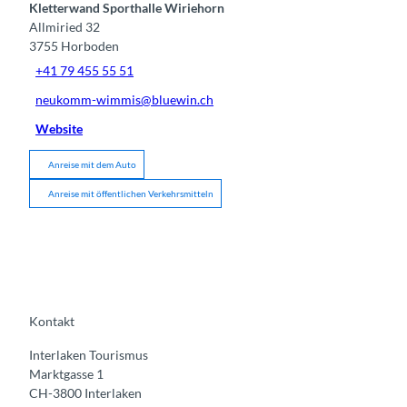
Kletterwand Sporthalle Wiriehorn
Allmiried 32
3755
Horboden
+41 79 455 55 51
neukomm-wimmis@bluewin.ch
Website
Anreise mit dem Auto
Anreise mit öffentlichen Verkehrsmitteln
Kontakt
Interlaken Tourismus
Marktgasse 1
CH-3800 Interlaken