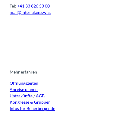
Tel:
+41 33 826 53 00
mail@interlaken.swiss
I
F
y
L
n
a
o
i
s
c
u
n
t
e
t
k
a
b
u
e
g
o
b
d
r
o
e
i
Mehr erfahren
a
k
n
Öffnungszeiten
m
Anreise planen
Unterkünfte
/
AGB
Kongresse & Gruppen
Infos für Beherbergende