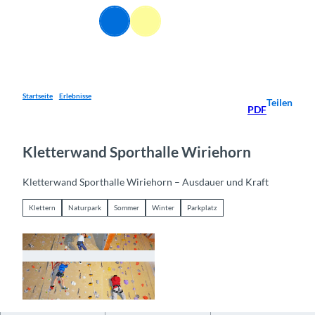
Z
DE
u
Webcams
Informationen
Suche
Menü
m
I
n
h
a
Startseite
Erlebnisse
Teilen
PDF
l
t
Kletterwand Sporthalle Wiriehorn
Kletterwand Sporthalle Wiriehorn – Ausdauer und Kraft
Klettern
Naturpark
Sommer
Winter
Parkplatz
© Naturpark Diemtigtal, Interlaken Tourismus |
CC-BY-SA