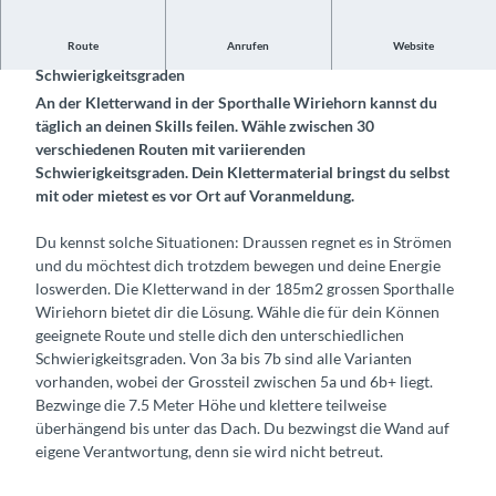
Route
Anrufen
Website
Versuche dich auf 30 Routen mit unterschiedlichen
Schwierigkeitsgraden
An der Kletterwand in der Sporthalle Wiriehorn kannst du
täglich an deinen Skills feilen. Wähle zwischen 30
verschiedenen Routen mit variierenden
Schwierigkeitsgraden. Dein Klettermaterial bringst du selbst
mit oder mietest es vor Ort auf Voranmeldung.
Du kennst solche Situationen: Draussen regnet es in Strömen
und du möchtest dich trotzdem bewegen und deine Energie
loswerden. Die Kletterwand in der 185m2 grossen Sporthalle
Wiriehorn bietet dir die Lösung. Wähle die für dein Können
geeignete Route und stelle dich den unterschiedlichen
Schwierigkeitsgraden. Von 3a bis 7b sind alle Varianten
vorhanden, wobei der Grossteil zwischen 5a und 6b+ liegt.
Bezwinge die 7.5 Meter Höhe und klettere teilweise
überhängend bis unter das Dach. Du bezwingst die Wand auf
eigene Verantwortung, denn sie wird nicht betreut.