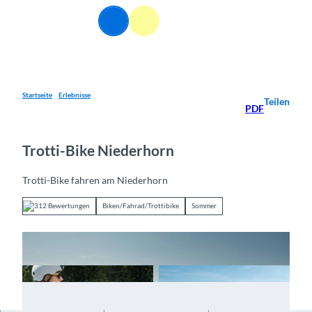
Z
DE
u
Webcams
Informationen
Suche
Menü
m
I
n
h
a
Startseite
Erlebnisse
Teilen
PDF
l
t
Trotti-Bike Niederhorn
Trotti-Bike fahren am Niederhorn
312 Bewertungen
Biken/Fahrad/Trottibike
Sommer