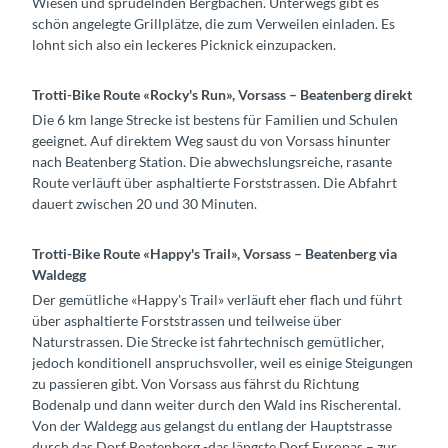
Wiesen und sprudelnden Bergbächen. Unterwegs gibt es
schön angelegte Grillplätze, die zum Verweilen einladen. Es
lohnt sich also ein leckeres Picknick einzupacken.
Trotti-Bike Route «Rocky's Run», Vorsass – Beatenberg direkt
Die 6 km lange Strecke ist bestens für Familien und Schulen
geeignet. Auf direktem Weg saust du von Vorsass hinunter
nach Beatenberg Station. Die abwechslungsreiche, rasante
Route verläuft über asphaltierte Forststrassen. Die Abfahrt
dauert zwischen 20 und 30 Minuten.
Trotti-Bike Route «Happy's Trail», Vorsass – Beatenberg via
Waldegg
Der gemütliche «Happy's Trail» verläuft eher flach und führt
über asphaltierte Forststrassen und teilweise über
Naturstrassen. Die Strecke ist fahrtechnisch gemütlicher,
jedoch konditionell anspruchsvoller, weil es einige Steigungen
zu passieren gibt. Von Vorsass aus fährst du Richtung
Bodenalp und dann weiter durch den Wald ins Rischerental.
Von der Waldegg aus gelangst du entlang der Hauptstrasse
durch das Dorf Beatenberg -das längste Dorf Europas – zur