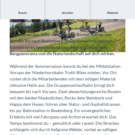
Route
Anrufen
Website
Fahrspass auf abwechslungsreichen Routen mit Blick auf die
Berner Oberländer Berggipfel
©
CC-BY-SA
©
CC-BY-SA
Ob gemütlich oder rasant – erlebe eine Talfahrt der
besonderen Art. Zwei verschiedene Routen führen von
Vorsass bis nach Beatenberg. Sause die verschlungenen
Forststrassen hinunter und lass dabei das imposante
Bergpanorama und die Naturlandschaft auf dich wirken.
©
CC-BY-SA
Während der Sommersaison kannst du bei der Mittelstation
Vorsass der Niederhornbahn Trotti-Bikes mieten. Vor Ort
rüsten dich die Mitarbeitenden mit dem nötigen Material
inklusive Helm aus. Die Gruppenumlaufbahn bringt dich
bequem bis nach Vorsass. Zwei abwechslungsreiche Routen
mit den beiden Maskottchen, Rocky dem Steinbock und
Happy dem Hasen, führen über Natur- und Asphaltstrassen
bis zur Bahnstation in Beatenberg. Ein unvergessliches
Erlebnis mit viel Fahrspass und Action erwartet dich. Das
Tempo bestimmst du – gemütlich oder rasant. Die Strecken
schlängeln sich durch tiefgrüne Wälder, vorbei an saftigen