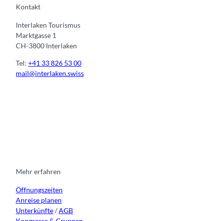
Kontakt
Interlaken Tourismus
Marktgasse 1
CH-3800 Interlaken
Tel:
+41 33 826 53 00
mail@interlaken.swiss
I
F
y
L
n
a
o
i
s
c
u
n
t
e
t
k
a
b
u
e
g
o
b
d
r
o
e
i
Mehr erfahren
a
k
n
Öffnungszeiten
m
Anreise planen
Unterkünfte
/
AGB
Kongresse & Gruppen