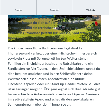
Route
Anrufen
Website
Geniesse schönste Sonnenuntergänge am Thunersee
Wie wäre es mit einer Erfrischung im Thunersee? In der Badi
©
CC-BY-SA
©
CC-BY-SA
Leissigen kannst du dich auf der Liegewiese am See
entspannen und ein erfrischendes Bad nehmen. Zudem eignet
sich dieses Strandbad perfekt für Anlässe, Konzerte und
Apéros.
© Strandbad Leissigen, Interlaken Tourismus |
CC-BY-SA
Die kinderfreundliche Badi Leissigen liegt direkt am
Thunersee und verfügt über einen Nichtschwimmerbereich
sowie ein Floss mit Sprungbrett im See. Weiter stehen
Familien ein Kleinkinderbassin, eine Rutschbahn und ein
Sandkasten zur Verfügung. In den Umkleidekabinen kannst du
dich bequem umziehen und in den Schliessfächern deine
Wertsachen einschliessen. Möchtest du eine Runde
Tischtennis spielen oder ein Stand-up-Paddel mieten? All dies
ist in Leissigen möglich. Übrigens eignet sich die Badi sehr gut
für verschiedene Anlässe wie Konzerte und Apéros. Geniesse
im Badi-Beizli ein Apéro und schau dir den spektakulären
Sonnenuntergang über dem Thunersee an.