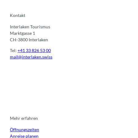
Kontakt
Interlaken Tourismus
Marktgasse 1
CH-3800 Interlaken
Tel:
+41 33 826 53 00
mail@interlaken.swiss
I
F
y
L
n
a
o
i
s
c
u
n
t
e
t
k
a
b
u
e
g
o
b
d
r
o
e
i
Mehr erfahren
a
k
n
Öffnungszeiten
m
Anreise planen