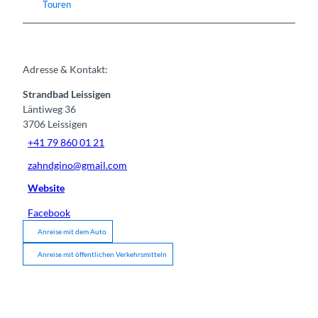
Touren
Adresse & Kontakt:
Strandbad Leissigen
Läntiweg 36
3706
Leissigen
+41 79 860 01 21
zahndgino@gmail.com
Website
Facebook
Anreise mit dem Auto
Anreise mit öffentlichen Verkehrsmitteln