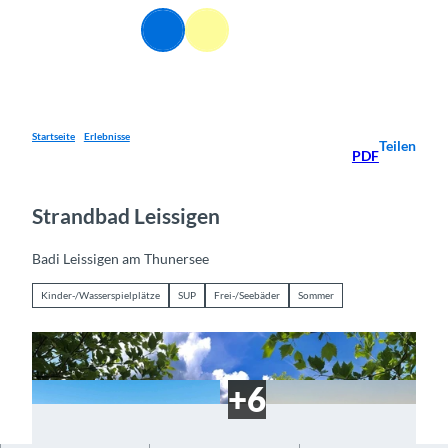
Z
DE
u
Webcams
Informationen
Suche
Menü
m
I
n
h
a
Startseite
Erlebnisse
Teilen
PDF
l
t
Strandbad Leissigen
Badi Leissigen am Thunersee
Kinder-/Wasserspielplätze
SUP
Frei-/Seebäder
Sommer