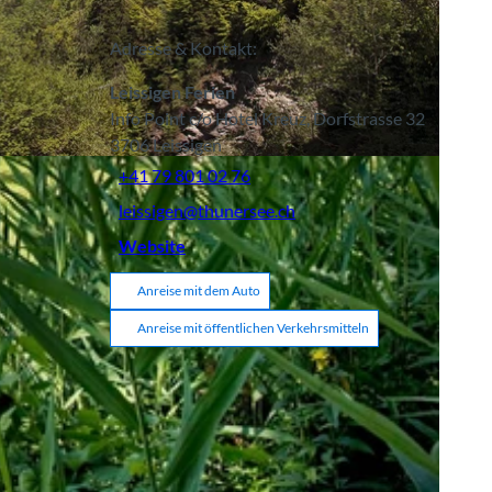
Adresse & Kontakt:
Leissigen Ferien
Info Point c/o Hotel Kreuz, Dorfstrasse 32
3706
Leissigen
+41 79 801 02 76
leissigen@thunersee.ch
Website
Anreise mit dem Auto
Anreise mit öffentlichen Verkehrsmitteln