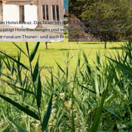
im Hotel Kreuz. Das Team berät dich gerne persönlich über alle
, tätigt Hotelbuchungen und verkauft dir Tickets zu diversen
he rund um Thuner- und auch Brienzersee reicht.
© Interlaken Tourismus |
CC-BY-SA
die Ferienregion Interlaken
 finden
e in der Gegend