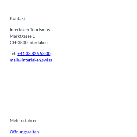
Kontakt
Interlaken Tourismus
Marktgasse 1
CH-3800 Interlaken
Tel:
+41 33 826 53 00
mail@interlaken.swiss
I
F
y
L
n
a
o
i
s
c
u
n
t
e
t
k
a
b
u
e
g
o
b
d
r
o
e
i
Mehr erfahren
a
k
n
Öffnungszeiten
m