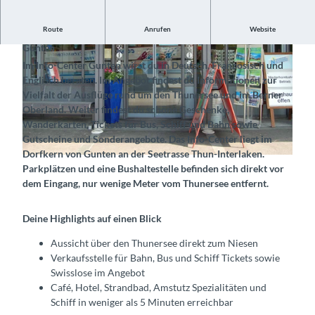
Route
Anrufen
Website
Das offizielle Tourismusbüro von Sigriswil Tourismus in
Gunten
Im Info-Center Gunten wirst du in Deutsch, Französisch und
Englisch beraten. Im Angebot findest du Informationen zur
Vielfalt der Ausflüge rund um den Thunersee und im Berner
Oberland. Weiter findest du schöne Geschenke,
Wanderkarten, Tickets für Bus, Schiff und Bahn sowie
© Sigriswil-Gunten Tourismus, Interlaken Tourismus |
CC-BY-SA
Gutscheine und Sonderangebote. Das Info-Center liegt im
Dorfkern von Gunten an der Seetrasse Thun-Interlaken.
© Sigriswil-Gunten Tourismus, Interlaken Tourismus |
CC-BY-SA
Parkplätzen und eine Bushaltestelle befinden sich direkt vor
dem Eingang, nur wenige Meter vom Thunersee entfernt.
Deine Highlights auf einen Blick
Aussicht über den Thunersee direkt zum Niesen
Verkaufsstelle für Bahn, Bus und Schiff Tickets sowie
Swisslose im Angebot
Café, Hotel, Strandbad, Amstutz Spezialitäten und
Schiff in weniger als 5 Minuten erreichbar