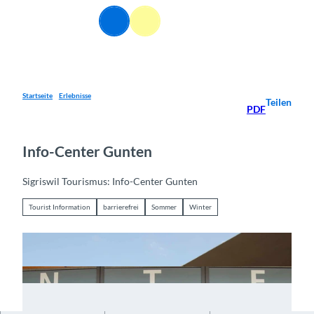
Z
DE
u
Webcams
Informationen
Suche
Menü
m
I
n
h
a
Startseite
Erlebnisse
Teilen
PDF
l
t
Info-Center Gunten
Sigriswil Tourismus: Info-Center Gunten
Tourist Information
barrierefrei
Sommer
Winter