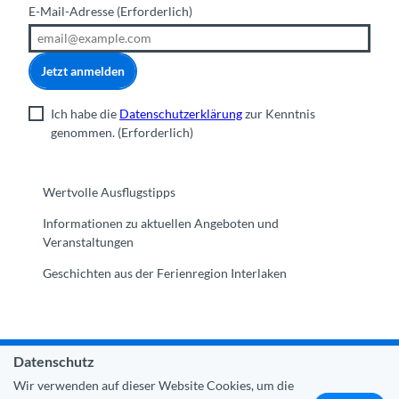
E-Mail-Adresse
(Erforderlich)
Jetzt anmelden
Ich habe die
Datenschutzerklärung
zur Kenntnis
genommen.
(Erforderlich)
Wertvolle Ausflugstipps
Informationen zu aktuellen Angeboten und
Veranstaltungen
Geschichten aus der Ferienregion Interlaken
Datenschutz
Gemeinde Interlaken
|
Impressum
|
Datenschutz
|
Kontakt
Wir verwenden auf dieser Website Cookies, um die
|
Über uns
|
Trade Corner
|
Medien
|
Partner