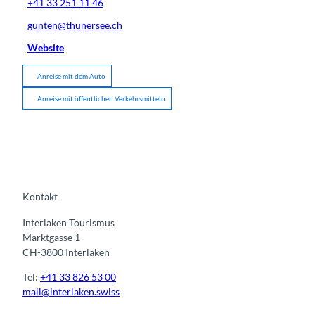
+41 33 251 11 46
gunten@thunersee.ch
Website
Anreise mit dem Auto
Anreise mit öffentlichen Verkehrsmitteln
Kontakt
Interlaken Tourismus
Marktgasse 1
CH-3800 Interlaken
Tel:
+41 33 826 53 00
mail@interlaken.swiss