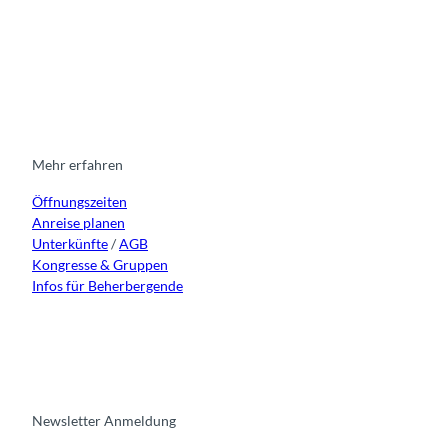
I
F
y
L
n
a
o
i
s
c
u
n
t
e
t
k
a
b
u
e
g
o
b
d
r
o
e
i
Mehr erfahren
a
k
n
Öffnungszeiten
m
Anreise planen
Unterkünfte
/
AGB
Kongresse & Gruppen
Infos für Beherbergende
Newsletter Anmeldung