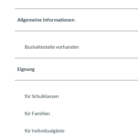
g
-
Allgemeine Informationen
u
n
t
e
Bushaltestelle vorhanden
r
s
e
Eignung
e
n
-
d
für Schulklassen
a
n
für Familien
i
-
für Individualgäste
d