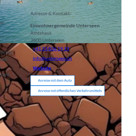
Adresse & Kontakt:
QR-
Einwohnergemeinde Unterseen
Amtshaus
3800
Unterseen
mus |
CC-BY-SA
+41 33 826 19 19
hichte
info@unterseen.ch
hten
e
Website
Spass
Anreise mit dem Auto
Anreise mit öffentlichen Verkehrsmitteln