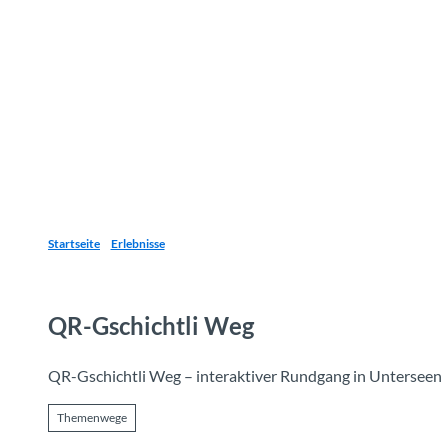
Z
u
Reiseziele
Erlebnisse
Planen
Webca
I
m
I
n
h
a
l
t
Startseite
Erlebnisse
QR-Gschichtli Weg
QR-Gschichtli Weg – interaktiver Rundgang in Unterseen
Themenwege