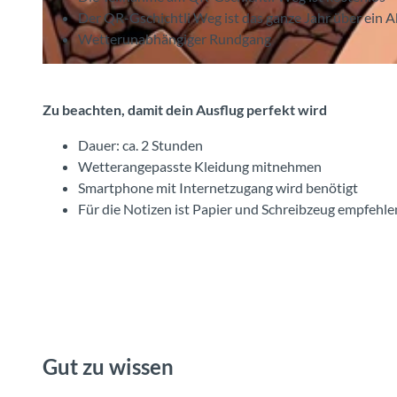
Der QR-Gschichtli Weg ist das ganze Jahr über ein 
Wetterunabhängiger Rundgang
q
r
Zu beachten, damit dein Ausflug perfekt wird
-
g
Dauer: ca. 2 Stunden
s
Wetterangepasste Kleidung mitnehmen
c
Smartphone mit Internetzugang wird benötigt
h
Für die Notizen ist Papier und Schreibzeug empfehlen
i
c
h
t
l
i
w
Gut zu wissen
a
e