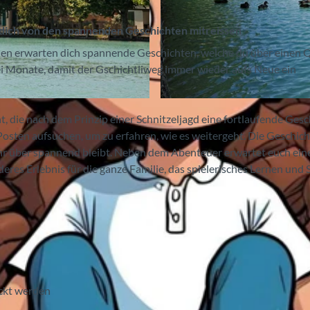
 dich von den spannenden Geschichten mitreissen
nen erwarten dich spannende Geschichten, welche du über einen 
i Monate, damit der Gschichtliweg immer wieder aufs Neue ein
© Tourismus-Organisation Interlaken, Interlaken Touris
die nach dem Prinzip einer Schnitzeljagd eine fortlaufende Gesc
sten aufsuchen, um zu erfahren, wie es weitergeht. Die Geschic
hr über spannend bleibt. Neben dem Abenteuer erwartet euch ein
res Erlebnis für die ganze Familie, das spielerisches Lernen und 
ckt werden