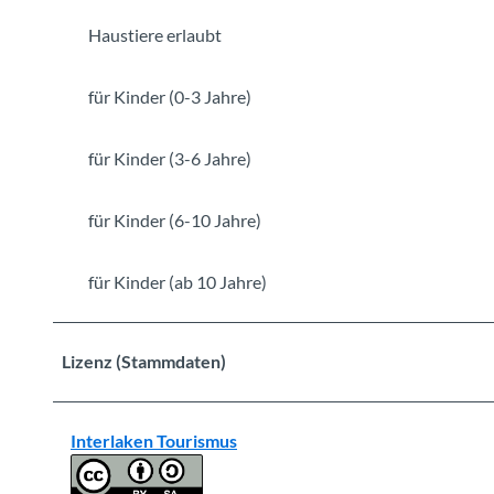
e
-
Haustiere erlaubt
s
c
für Kinder (0-3 Jahre)
h
o
für Kinder (3-6 Jahre)
g
g
i
für Kinder (6-10 Jahre)
k
o
für Kinder (ab 10 Jahre)
e
n
i
Lizenz (Stammdaten)
g
.
j
Interlaken Tourismus
p
g