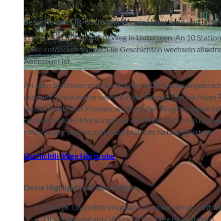
Besuche den QR-Gschichtli Weg in Unterseen und lasse
Erlebe den QR-Gschichtli Weg in Unterseen. An 10 Statio
Code entdecken kannst. Die Geschichten wechseln alle dre
Abenteuer ist.
©
CC-BY-SA
An zehn Stationen sind nummerierte QR-Codes angebracht, 
erzählen. Erwachsene sowie Kinder können den nächsten Po
wechseln alle drei Monate, wodurch der Weg das ganze Ja
faszinierende Entdeckungstour durch die Natur. Ein besonde
miteinander vereint und jedes Mal aufs Neue begeistert.
Gschichtli-Weg Hörprobe
Deine Highlights auf einen Blick
Der QR-Gschichtli Weg kann rund um die Uhr entde
Die Teilnahme am QR-Gschichtli Weg ist kostenlos