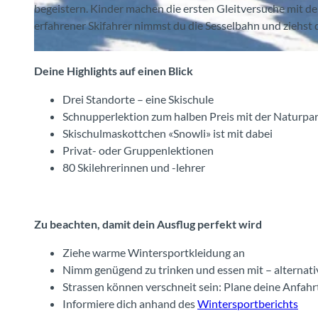
begeistern. Kinder machen die ersten Gleitversuche mit d
erfahrener Skifahrer nimmst du die Sesselbahn und ziehst
©
CC-BY-SA
Deine Highlights auf einen Blick
Drei Standorte – eine Skischule
Schnupperlektion zum halben Preis mit der Naturpa
Skischulmaskottchen «Snowli» ist mit dabei
Privat- oder Gruppenlektionen
80 Skilehrerinnen und -lehrer
Zu beachten, damit dein Ausflug perfekt wird
Ziehe warme Wintersportkleidung an
Nimm genügend zu trinken und essen mit – alternati
Strassen können verschneit sein: Plane deine Anfahr
Informiere dich anhand des
Wintersportberichts