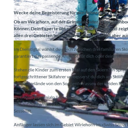
Wecke deine Begeisterung für den Schneesport
Ob am Wiriehorn, auf der Grimmialp oder in Springenbo
Könner. Dein Experte übt mit dir die Schwünge und zeigt d
allen drei Gebieten lernst du in Gruppen, kannst aber a
©
CC-BY-SA
Im Diemtigtal wählst du gleich zwischen drei familiären Ski
garantiert das passende Angebot für dich oder deine Kinde
Stehen die Kinder zum ersten Mal auf den Skiern? In Spring
fortgeschrittener Skifahrer verbesserst du dich am Skilift
Skischulgelände von den Sonnenterrassen der beiden Rest
Im Gebiet Grimmialp liegt das «Swiss Snow Ski Village» glei
Mal auf dem winterlich-fluffigen Untergrund. Als bereits ge
Sessellift.
Anfänger lassen sich im Gebiet Wiriehorn im «Swiss Snow 