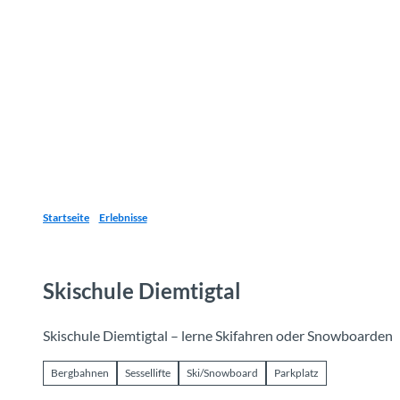
Z
u
Reiseziele
Erlebnisse
Planen
Webca
I
m
I
n
h
a
l
t
Startseite
Erlebnisse
Skischule Diemtigtal
Skischule Diemtigtal – lerne Skifahren oder Snowboarden
Bergbahnen
Sessellifte
Ski/Snowboard
Parkplatz