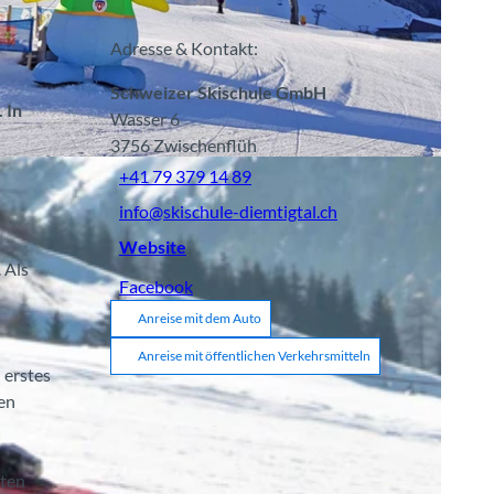
Adresse & Kontakt:
Schweizer Skischule GmbH
 In
Wasser 6
3756
Zwischenflüh
+41 79 379 14 89
info@skischule-diemtigtal.ch
Website
 Als
Facebook
Anreise mit dem Auto
Anreise mit öffentlichen Verkehrsmitteln
 erstes
den
ften