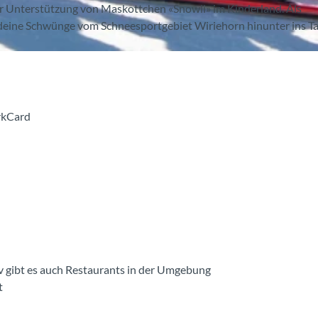
er Unterstützung von Maskottchen «Snowli» im Kinderland. Als
 deine Schwünge vom Schneesportgebiet Wiriehorn hinunter ins Ta
rkCard
v gibt es auch Restaurants in der Umgebung
t