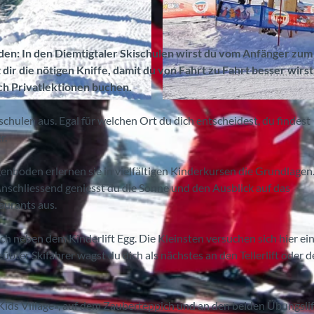
den: In den Diemtigtaler Skischulen wirst du vom Anfänger zum
ir die nötigen Kniffe, damit du von Fahrt zu Fahrt besser wirst.
uch Privatlektionen buchen.
©
CC-BY-SA
schulen aus. Egal für welchen Ort du dich entscheidest, du findest
r.
enboden erlernen sie in vielfältigen Kinderkursen die Grundlagen.
. Anschliessend geniesst du die Sonne und den Ausblick auf das
aurants aus.
ch neben dem Kinderlift Egg. Die Kleinsten versuchen sich hier ein
übter Skifahrer wagst du dich als nächstes an den Tellerlift oder 
Kids Village», auf dem Zauberteppich und an den beiden Übungsli