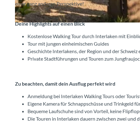
einer ganz anderen Perspektive!
Deine Highlights auf einen Blick
© Interlaken Tourismus, Interlaken Walking Tours |
CC-BY-SA
Kostenlose Walking Tour durch Interlaken mit Einblic
Tour mit jungen einheimischen Guides
Geschichte Interlakens, der Region und der Schweiz
Private Stadtführungen und Touren zum Jungfraujoc
Zu beachten, damit dein Ausflug perfekt wird
Anmeldung bei Interlaken Walking Tours oder Tourist
Eigene Kamera für Schnappschüsse und Trinkgeld fü
Bequeme Laufschuhe sind von Vorteil, keine Flipflop
Die Touren in Interlaken dauern zwischen zwei und 