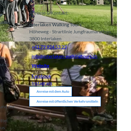
Adresse & Kontakt:
Guides
Interlaken Walking Tours
Höheweg - Strartlinie Jungfraumarathon
3800
Interlaken
BY-SA
+41 79 924 53 23
info@interlaken-walkingtours.ch
ren
ma zu
Website
Facebook
Instagram
Anreise mit dem Auto
Anreise mit öffentlichen Verkehrsmitteln
 und der
ttel
aus