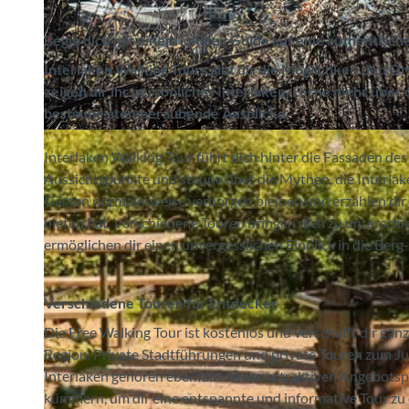
Begib dich mit einem lokalen Guide auf eine authentisc
Interlaken Walking Tours gibt dir die Möglichkeit den O
zeigen dir ihr persönliches Interlaken. Lerne mehr über
bestaune atemberaubende Ausblicke.
© Interlaken Walking Tours, Interlaken Tourismus |
CC-BY-SA
Interlaken Walking Tour führt dich hinter die Fassaden de
Aussichtspunkte und staune über die Mythen, die Interlak
Gästen normalerweise verborgen bleiben und erzählen di
bieten hat. Verschiedene Touren bringen dich zu untersch
ermöglichen dir einen unvergesslichen Einblick in die Berg
Verschiedene Touren für Entdecker
Die Free Walking Tour ist kostenlos und verschafft dir ga
Region. Private Stadtführungen und private Touren zum J
Interlaken gehören ebenfalls zu der attraktiven Angebotsp
kümmern, um dir eine entspannte und informative Tour zu 