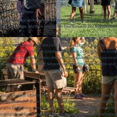
he Entdeckungstour
rt auf eine ganz andere Art zu entdecken. Junge, einheimische 
 die Geschichte, Mythen sowie den Tourismus in der Region und
© Interlaken Walking Tours, Interlaken Tourismus |
CC-
s Ortes. Lerne mehr über die Geschichte des Dorfes, besuche
en umranken. Die lokalen Guides führen dich zu Plätzen, die ande
r gerne, was Interlaken neben dem atemberaubenden Bergpanora
iedlichen Attraktionen und Sehenswürdigkeiten in der Region und
- und Seenlandschaft in und rund um Interlaken.
nz bequem einen idealen Überblick über die Geschichte Interlakens
ungfraujoch oder anderen Sehenswürdigkeiten in der Ferienregion
alette. Die Guides werden sich um die Tickets und die Transportmi
ermöglichen. Buche deine Tour noch heute und erlebe Interlaken 