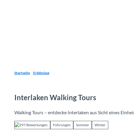
Z
u
Reiseziele
Erlebnisse
Planen
Webca
I
m
I
n
h
a
l
t
Startseite
Erlebnisse
Interlaken Walking Tours
Walking Tours – entdecke Interlaken aus Sicht eines Einhe
297 Bewertungen
Führungen
Sommer
Winter