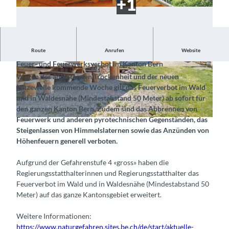
Hinweis 23.7.2026
Route
Anrufen
Website
Feuer- und Feuerwerksverbot im Kanton Bern
© Naturpark Diemtigtal, Interlaken Tourismus |
©
CC-BY-SA
Wegen der anhaltenden Trockenheit und der neuen
CC-BY-SA
Hitzewelle kommende Woche gilt das Feuerverbot im Wald
und in Waldesnähe (Mindestabstand 50 Meter) ab sofort für
den ganzen Kanton Bern. Zudem sind das Abbrennen von
Feuerwerk und anderen pyrotechnischen Gegenständen, das
©
CC-BY-SA
Steigenlassen von Himmelslaternen sowie das Anzünden von
Höhenfeuern generell verboten.
Aufgrund der Gefahrenstufe 4 «gross» haben die
Regierungsstatthalterinnen und Regierungsstatthalter das
Feuerverbot im Wald und in Waldesnähe (Mindestabstand 50
Meter) auf das ganze Kantonsgebiet erweitert.
Weitere Informationen:
https://www.naturgefahren.sites.be.ch/de/start/aktuelle-