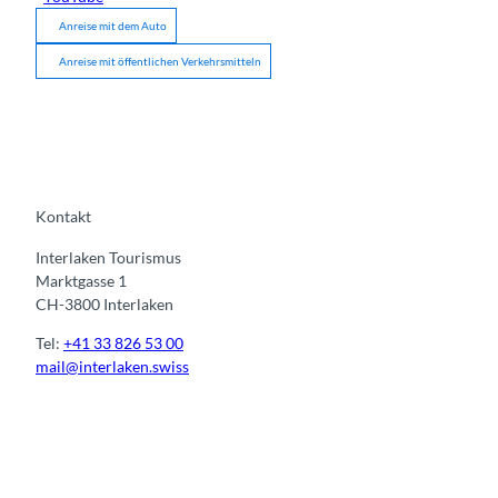
Anreise mit dem Auto
Anreise mit öffentlichen Verkehrsmitteln
Kontakt
Interlaken Tourismus
Marktgasse 1
CH-3800 Interlaken
Tel:
+41 33 826 53 00
mail@interlaken.swiss
I
F
y
L
n
a
o
i
s
c
u
n