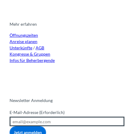
t
e
t
k
a
b
u
e
g
o
b
d
r
o
e
i
Mehr erfahren
a
k
n
Öffnungszeiten
m
Anreise planen
Unterkünfte
/
AGB
Kongresse & Gruppen
Infos für Beherbergende
Newsletter Anmeldung
E-Mail-Adresse
(Erforderlich)
Jetzt anmelden