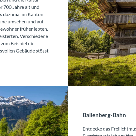
r 700 Jahre alt und
es dazumal im Kanton
aune umsehen und auf
Bewohner früher lebten,
meisterten. Verschiedene
zum Beispiel die
ksvollen Gebäude stösst
Ballenberg-Bahn
Entdecke das Freilichtmus
Eintrittspreis inbegriffe