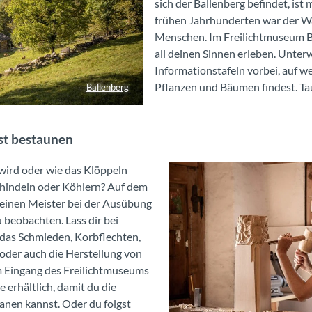
sich der Ballenberg befindet, ist 
frühen Jahrhunderten war der Wal
Menschen. Im Freilichtmuseum B
all deinen Sinnen erleben. Unte
Informationstafeln vorbei, auf 
Pflanzen und Bäumen findest. Tauc
Ballenberg
st bestaunen
 wird oder wie das Klöppeln
Schindeln oder Köhlern? Auf dem
, einen Meister bei der Ausübung
 beobachten. Lass dir bei
das Schmieden, Korbflechten,
oder auch die Herstellung von
im Eingang des Freilichtmuseums
 erhältlich, damit du die
lanen kannst. Oder du folgst