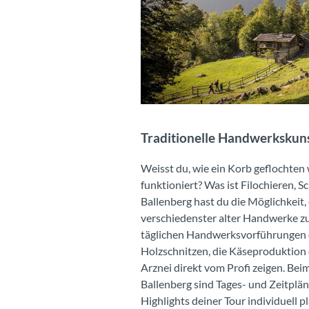
Besucher unterwegs im Freilichtmuseum Ballenberg, im Hintergrund ist die Oltschiburg (Berg) zu sehen.
Traditionelle Handwerkskun
Weisst du, wie ein Korb geflochten
funktioniert? Was ist Filochieren, 
Ballenberg hast du die Möglichkeit
verschiedenster alter Handwerke zu
täglichen Handwerksvorführungen 
Holzschnitzen, die Käseproduktion 
Arznei direkt vom Profi zeigen. Be
Ballenberg sind Tages- und Zeitpläne
Highlights deiner Tour individuell p