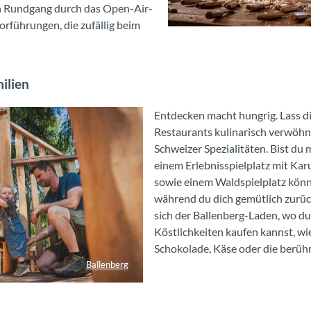
en Rundgang durch das Open-Air-
rführungen, die zufällig beim
Eine Holzbildhauerin schnitzt an einem Holzstück in einem Gebäude im Freilichtmuseum Ballenberg.
ilien
Entdecken macht hungrig. Lass d
Restaurants kulinarisch verwöhne
Schweizer Spezialitäten. Bist du 
einem Erlebnisspielplatz mit Kar
sowie einem Waldspielplatz könn
während du dich gemütlich zurüc
sich der Ballenberg-Laden, wo du 
Köstlichkeiten kaufen kannst, wi
Schokolade, Käse oder die berüh
Ballenberg