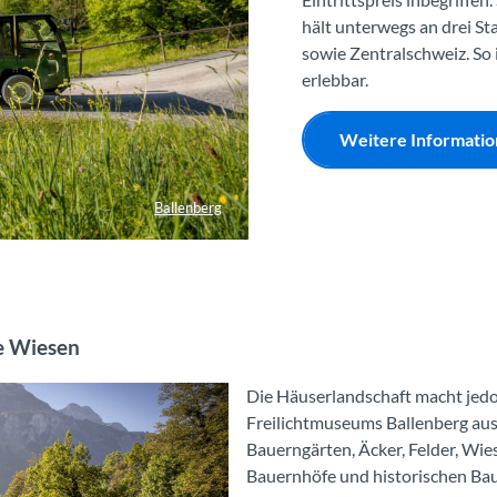
hält unterwegs an drei St
sowie Zentralschweiz. So 
erlebbar.
Weitere Informati
Ballenberg
e Wiesen
Die Häuserlandschaft macht jedoc
Freilichtmuseums Ballenberg aus.
Bauerngärten, Äcker, Felder, W
Bauernhöfe und historischen Bau