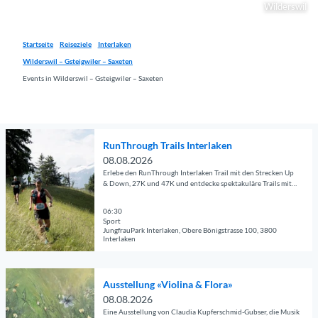
Wilderswil
Startseite
Reiseziele
Interlaken
Wilderswil – Gsteigwiler – Saxeten
Events in Wilderswil – Gsteigwiler – Saxeten
D
RunThrough Trails Interlaken
e
08.08.2026
t
Erlebe den RunThrough Interlaken Trail mit den Strecken Up
a
& Down, 27K und 47K und entdecke spektakuläre Trails mit
Blick auf Eiger, Mönch und Jungfrau.
i
l
06:30
Sport
s
JungfrauPark Interlaken, Obere Bönigstrasse 100, 3800
Interlaken
e
i
© Guidle.com
t
D
Ausstellung «Violina & Flora»
e
e
08.08.2026
'
t
Eine Ausstellung von Claudia Kupferschmid-Gubser, die Musik
R