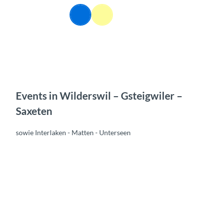
Z
DE
u
Webcams
Informationen
Suche
Menü
m
I
n
h
a
l
t
Events in Wilderswil – Gsteigwiler –
Saxeten
sowie Interlaken - Matten - Unterseen