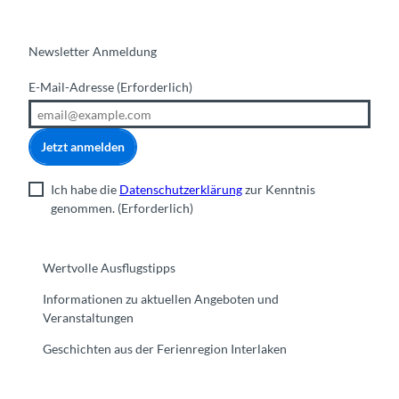
l
l
e
d
e
n
e
»
'
Newsletter Anmeldung
r
i
ö
s
n
f
E-Mail-Adresse
(Erforderlich)
w
W
f
i
i
n
l
l
e
Jetzt anmelden
'
d
n
ö
e
f
Ich habe die
Datenschutzerklärung
zur Kenntnis
r
f
genommen.
(Erforderlich)
s
n
w
e
i
n
Wertvolle Ausflugstipps
l
'
Informationen zu aktuellen Angeboten und
ö
Veranstaltungen
f
f
Geschichten aus der Ferienregion Interlaken
n
e