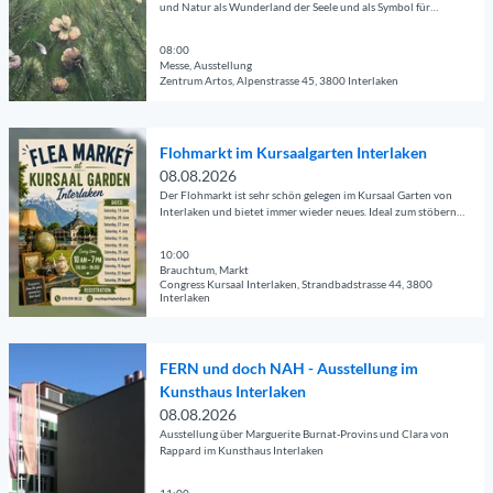
a
und Natur als Wunderland der Seele und als Symbol für
u
Schönheit, Wandel und Freude sieht.
i
n
l
08:00
T
Messe, Ausstellung
s
Zentrum Artos, Alpenstrasse 45, 3800 Interlaken
h
e
r
© Guidle.com
i
o
D
t
Flohmarkt im Kursaalgarten Interlaken
u
e
e
08.08.2026
g
t
'
Der Flohmarkt ist sehr schön gelegen im Kursaal Garten von
h
a
A
Interlaken und bietet immer wieder neues. Ideal zum stöbern
T
und verweilen.
i
u
r
l
10:00
s
Brauchtum, Markt
a
s
s
Congress Kursaal Interlaken, Strandbadstrasse 44, 3800
i
Interlaken
e
t
l
i
e
© Guidle.com
s
t
l
D
I
FERN und doch NAH - Ausstellung im
e
l
e
n
Kunsthaus Interlaken
'
u
t
t
08.08.2026
F
n
a
e
Ausstellung über Marguerite Burnat-Provins und Clara von
l
g
i
Rappard im Kunsthaus Interlaken
r
o
«
l
l
h
V