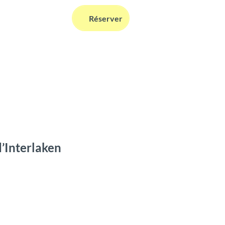
FR
Réserver
Webcams
Information
Recherche
’Interlaken