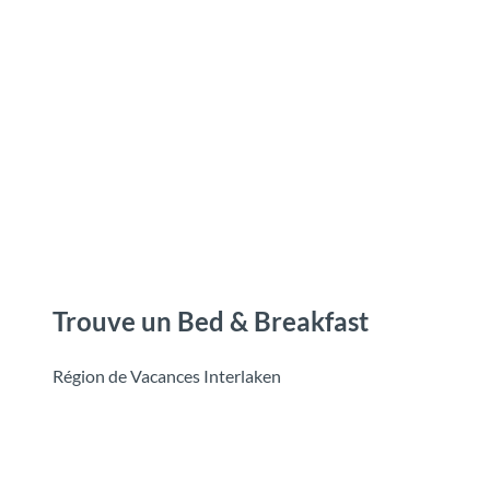
T
o
Destinations
Découvrir
Planification
c
o
n
t
e
n
t
Trouve un Bed & Breakfast
Région de Vacances Interlaken