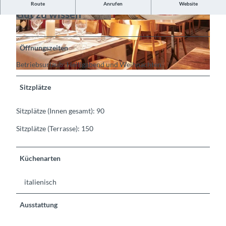
Route
Anrufen
Website
Gut zu wissen
©
CC-BY-SA
©
CC-BY-SA
Öffnungszeiten
Betriebsurlaub: Heiligabend und Weihnachten
©
CC-BY-SA
Sitzplätze
Sitzplätze (Innen gesamt): 90
Sitzplätze (Terrasse): 150
Küchenarten
italienisch
Ausstattung