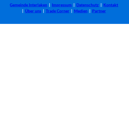
Gemeinde Interlaken
|
Impressum
|
Datenschutz
|
Kontakt
|
Über uns
|
Trade Corner
|
Medien
|
Partner