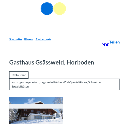
Z
DE
u
Webcams
Informationen
Suche
Menü
m
I
n
h
a
Startseite
Planen
Restaurants
Teilen
PDF
l
t
Gasthaus Gsässweid, Horboden
Restaurant
sonstiges, vegetarisch, regionale Küche, Wild-Spezialitäten, Schweizer
Spezialitäten
©
CC-BY-SA