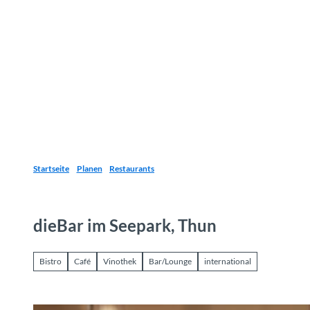
Z
u
Reiseziele
Erlebnisse
Planen
Webca
I
m
I
n
h
a
l
t
Startseite
Planen
Restaurants
dieBar im Seepark, Thun
Bistro
Café
Vinothek
Bar/Lounge
international