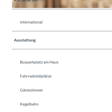
©
CC-BY-SA
international
Ausstattung
Busparkplatz am Haus
Fahrradstellplätze
Gästezimmer
Kegelbahn