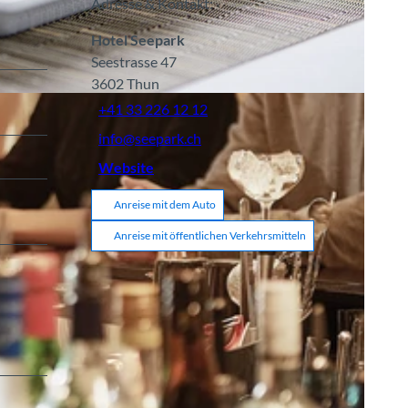
Adresse & Kontakt:
Hotel Seepark
Seestrasse 47
3602
Thun
+41 33 226 12 12
info@seepark.ch
Website
Anreise mit dem Auto
Anreise mit öffentlichen Verkehrsmitteln