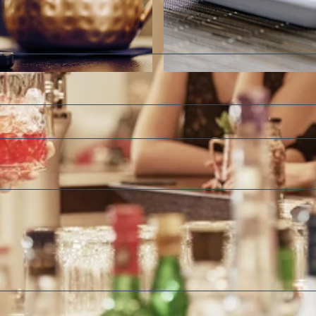
©
CC-BY-SA