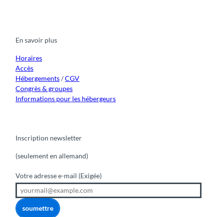
l
a
o
n
i
i
a
c
u
s
k
n
e
t
t
t
k
J
b
u
a
o
e
u
o
b
g
k
d
En savoir plus
o
e
r
I
n
k
a
n
g
m
Horaires
f
Accès
r
Hébergements
/
CGV
a
Congrès & groupes
u
Informations pour les hébergeurs
Inscription newsletter
(seulement en allemand)
Votre adresse e-mail
(Exigée)
soumettre