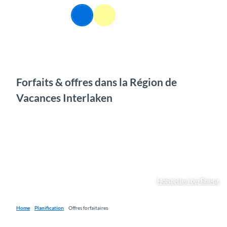
T
FR
o
Webcams
Information
Recherche
Menu
c
o
n
t
e
n
Forfaits & offres dans la Région de
t
Vacances Interlaken
Hofstetten bei Brienz
Home
Planification
Offres forfaitaires