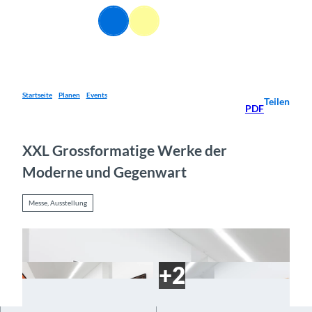
Z
DE
u
Webcams
Informationen
Suche
Menü
m
I
n
h
a
Startseite
Planen
Events
Teilen
PDF
l
t
XXL Grossformatige Werke der
Moderne und Gegenwart
Messe, Ausstellung