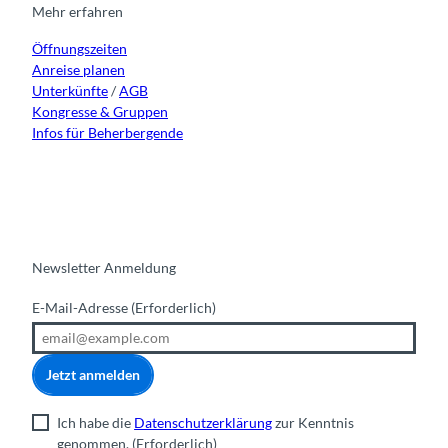
r
o
e
i
Mehr erfahren
a
k
n
Öffnungszeiten
m
Anreise planen
Unterkünfte
/
AGB
Kongresse & Gruppen
Infos für Beherbergende
Newsletter Anmeldung
E-Mail-Adresse
(Erforderlich)
Jetzt anmelden
Ich habe die
Datenschutzerklärung
zur Kenntnis
genommen.
(Erforderlich)