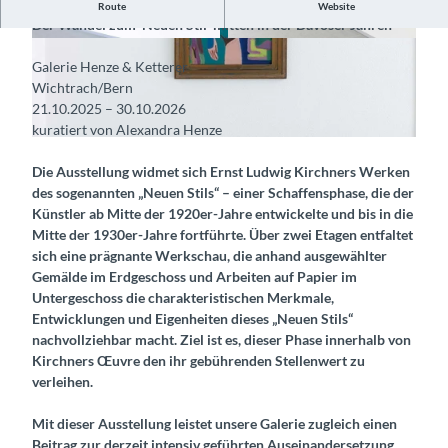
Ernst Ludwig Kirchner erfindet sich neu.
Route
Website
Der Wandel zum 'Neuen Stil' mitten in der Davoser Jahren
© Guidle.com
© Guidle.com
Galerie Henze & Ketterer
Wichtrach/Bern
21.10.2025 – 30.10.2026
kuratiert von Alexandra Henze
© Guidle.com
Die Ausstellung widmet sich Ernst Ludwig Kirchners Werken
des sogenannten „Neuen Stils“ – einer Schaffensphase, die der
Künstler ab Mitte der 1920er-Jahre entwickelte und bis in die
Mitte der 1930er-Jahre fortführte. Über zwei Etagen entfaltet
sich eine prägnante Werkschau, die anhand ausgewählter
Gemälde im Erdgeschoss und Arbeiten auf Papier im
Untergeschoss die charakteristischen Merkmale,
Entwicklungen und Eigenheiten dieses „Neuen Stils“
nachvollziehbar macht. Ziel ist es, dieser Phase innerhalb von
Kirchners Œuvre den ihr gebührenden Stellenwert zu
verleihen.
Mit dieser Ausstellung leistet unsere Galerie zugleich einen
Beitrag zur derzeit intensiv geführten Auseinandersetzung