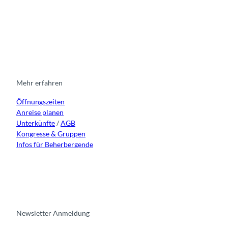
I
F
y
L
n
a
o
i
s
c
u
n
t
e
t
k
a
b
u
e
g
o
b
d
r
o
e
i
Mehr erfahren
a
k
n
Öffnungszeiten
m
Anreise planen
Unterkünfte
/
AGB
Kongresse & Gruppen
Infos für Beherbergende
Newsletter Anmeldung