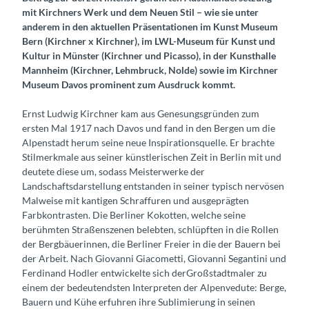
mit Kirchners Werk und dem Neuen Stil – wie sie unter
anderem in den aktuellen Präsentationen im Kunst Museum
Bern (Kirchner x Kirchner), im LWL-Museum für Kunst und
Kultur in Münster (Kirchner und Picasso), in der Kunsthalle
Mannheim (Kirchner, Lehmbruck, Nolde) sowie im Kirchner
Museum Davos prominent zum Ausdruck kommt.
Ernst Ludwig Kirchner kam aus Genesungsgründen zum
ersten Mal 1917 nach Davos und fand in den Bergen um die
Alpenstadt herum seine neue Inspirationsquelle. Er brachte
Stilmerkmale aus seiner künstlerischen Zeit in Berlin mit und
deutete diese um, sodass Meisterwerke der
Landschaftsdarstellung entstanden in seiner typisch nervösen
Malweise mit kantigen Schraffuren und ausgeprägten
Farbkontrasten. Die Berliner Kokotten, welche seine
berühmten Straßenszenen belebten, schlüpften in die Rollen
der Bergbäuerinnen, die Berliner Freier in die der Bauern bei
der Arbeit. Nach Giovanni Giacometti, Giovanni Segantini und
Ferdinand Hodler entwickelte sich derGroßstadtmaler zu
einem der bedeutendsten Interpreten der Alpenvedute: Berge,
Bauern und Kühe erfuhren ihre Sublimierung in seinen