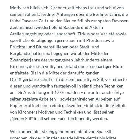
Motivisch blieb sich Kirchner zeitlebens treu und schuf von
seinen frühen Dresdner Anfängen über die Berliner Jahre, die
frühe Davoser Zeit und den Neuen Stil bis zur späten Davoser
Zeit manisch wiederholend Badende und Akte in
Atelierumgebung oder Landschaft, Zirkus oder Varieté sowie
sportliche Betätigungen gerne auch mit Pferden sowie
Früchte- und Blumenstillleben oder Stadt- und
Berglandschaften. So begegnen wir ab der Mitte der
Zwanzigerjahre des vergangenen Jahrhunderts einem
Kirchner, der sich völlig neu erfand und zu neuartiger Blüte
entfaltete. Bis in die Mitte der darauffolgenden
Dreißigerjahre schuf er in diesem neuartigen Stil, verfeinerte
diesen und wandte ihn fantasievoll in sämtlichen Techniken
an. DieAusstellung mit 17 Gemälden – darunter auch einige
selten gezeigte Arbeiten – sowie zahlreichen Arbeiten auf
Papier eröffnet einen eindrucksvollen Einblick in die Vielfalt
von Kirchners Motiven und Techniken und lässt seinen
„Neuen Stil“ in all seinen Facetten lebendig werden.
Wir können hier streng genommen nicht von Spät-Stil
sprechen, da der Künstler gerade Mitte vierzig bis Mitte