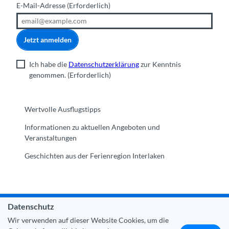
E-Mail-Adresse
(Erforderlich)
Jetzt anmelden
Ich habe die
Datenschutzerklärung
zur Kenntnis
genommen.
(Erforderlich)
Wertvolle Ausflugstipps
Informationen zu aktuellen Angeboten und
Veranstaltungen
Geschichten aus der Ferienregion Interlaken
Datenschutz
Gemeinde Interlaken
|
Impressum
|
Datenschutz
|
Kontakt
Wir verwenden auf dieser Website Cookies, um die
|
Über uns
|
Trade Corner
|
Medien
|
Partner