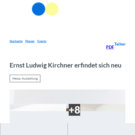
Z
u
Webcams
Informationen
Suche
Menü
m
I
n
h
a
Startseite
Planen
Events
Teilen
PDF
l
t
Ernst Ludwig Kirchner erfindet sich neu
Messe, Ausstellung