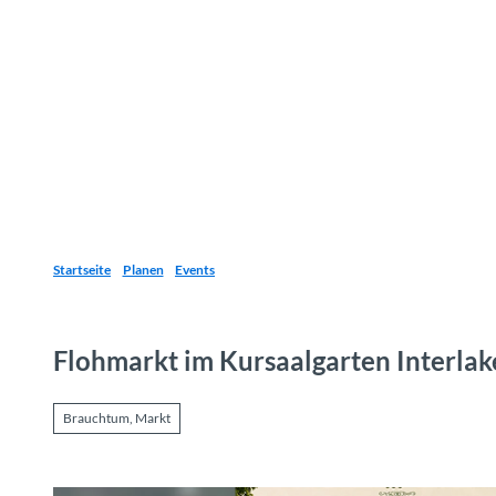
Z
u
Reiseziele
Erlebnisse
Planen
Webca
I
m
I
n
h
a
l
t
Startseite
Planen
Events
Flohmarkt im Kursaalgarten Interla
Brauchtum, Markt