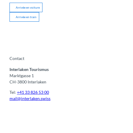
Arrivée en voiture
Arrivée en train
Contact
Interlaken Tourismus
Marktgasse 1
CH-3800 Interlaken
Tel:
+41 33 826 53 00
mail@interlaken.swiss
F
Y
I
t
L
a
o
n
i
i
c
u
s
k
n
e
t
t
t
k