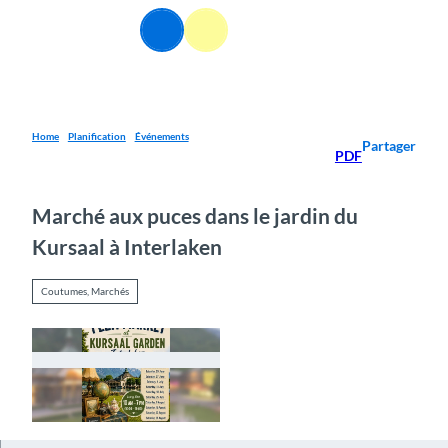
T
FR
o
Webcams
Information
Recherche
Menu
c
o
n
t
e
Home
Planification
Événements
Partager
PDF
n
t
Marché aux puces dans le jardin du
Kursaal à Interlaken
Coutumes, Marchés
© Guidle.com