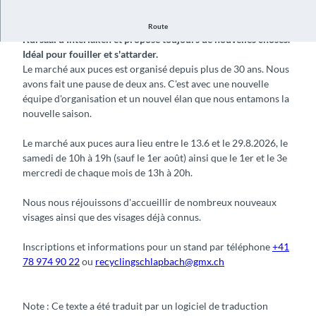
Le marché aux puces est très bien situé dans le jardin du
Route
Kursaal d'Interlaken et propose toujours de nouvelles choses.
Idéal pour fouiller et s'attarder.
Le marché aux puces est organisé depuis plus de 30 ans. Nous
avons fait une pause de deux ans. C'est avec une nouvelle
équipe d'organisation et un nouvel élan que nous entamons la
nouvelle saison.
Le marché aux puces aura lieu entre le 13.6 et le 29.8.2026, le
samedi de 10h à 19h (sauf le 1er août) ainsi que le 1er et le 3e
mercredi de chaque mois de 13h à 20h.
Nous nous réjouissons d'accueillir de nombreux nouveaux
visages ainsi que des visages déjà connus.
Inscriptions et informations pour un stand par téléphone
+41
78 974 90 22
ou
recyclingschlapbach@gmx.ch
Note : Ce texte a été traduit par un logiciel de traduction