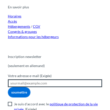
b
u
a
o
e
o
b
g
k
d
En savoir plus
o
e
r
I
k
a
n
m
Horaires
Accès
Hébergements
/
CGV
Congrès & groupes
Informations pour les hébergeurs
Inscription newsletter
(seulement en allemand)
Votre adresse e-mail
(Exigée)
soumettre
Je suis d'accord avec le
politique de protection de la vie
privée
.
(Exigée)