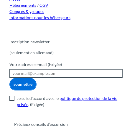
i
Hébergements
/
CGV
o
Congrès & groupes
n
Informations pour les hébergeurs
s
Inscription newsletter
(seulement en allemand)
Votre adresse e-mail
(Exigée)
soumettre
Je suis d'accord avec le
politique de protection de la vie
privée
.
(Exigée)
Précieux conseils d’excursion