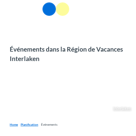
T
FR
o
Webcams
Information
Recherche
Menu
c
o
n
t
e
n
Événements dans la Région de Vacances
t
Interlaken
Interlaken
Home
Planification
Événements