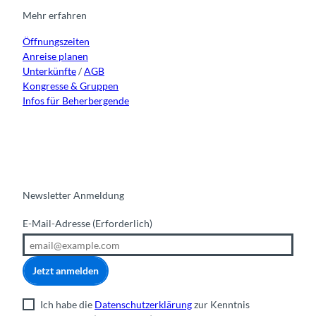
a
r
o
e
i
Mehr erfahren
t
a
k
n
u
Öffnungszeiten
m
r
Anreise planen
Unterkünfte
/
AGB
Kongresse & Gruppen
Infos für Beherbergende
Newsletter Anmeldung
E-Mail-Adresse
(Erforderlich)
Jetzt anmelden
Ich habe die
Datenschutzerklärung
zur Kenntnis