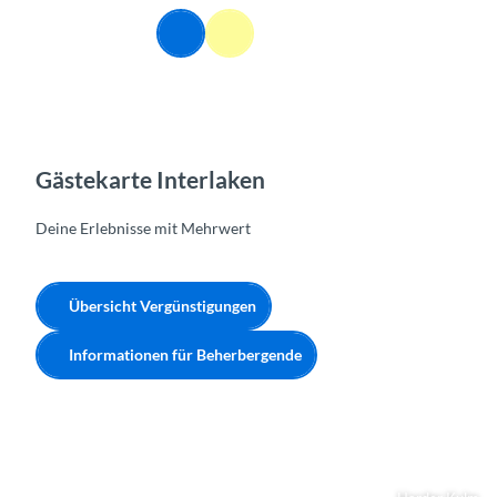
Z
DE
u
Webcams
Informationen
Suche
Menü
m
I
n
h
a
l
Gästekarte Interlaken
t
Deine Erlebnisse mit Mehrwert
Übersicht Vergünstigungen
Informationen für Beherbergende