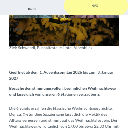
GPX
Route
0:40 h
2,55 km
© Interlaken Tourismus
© Heiligenschwendi Tourismus, Interlaken Touri
64 m
64 m
smus
1.108 m
1.172 m
64 m
Start: Schwendi, Bushaltestelle Hotel Alpenblick
Ziel: Schwendi, Bushaltestelle Hotel Alpenblick
© Interlaken Tourismus
Geöffnet ab dem 1. Adventssonntag 2026 bis zum 3. Januar
2027
Besuche den stimmungsvollen, besinnlichen Weihnachtsweg
und lasse dich von unseren 6 Stationen verzaubern.
Die 6 Sujets erzählen die klassische Weihnachtsgeschichte.
Der ca. ¾-stündige Spaziergang lässt dich die Hektik des
Alltags vergessen und stimmt auf das Weihnachtsfest ein. Der
Weihnachtsweg wird täglich von 17.00 bis etwa 22.30 Uhr mit