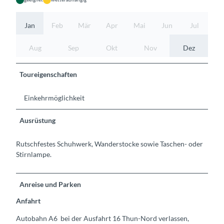
Jan
Feb
Mär
Apr
Mai
Jun
Jul
Aug
Sep
Okt
Nov
Dez
Toureigenschaften
Einkehrmöglichkeit
Ausrüstung
Rutschfestes Schuhwerk, Wanderstocke sowie Taschen- oder
Stirnlampe.
Anreise und Parken
Anfahrt
Autobahn A6 bei der Ausfahrt 16 Thun-Nord verlassen,